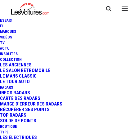
ESSAIS
F1
MARQUES
VIDÉOS
TV
ACTU
RED BULL CAISSES À SAVON :
INSOLITES
COLLECTION
L'ALBUM PHOTO DE LA
LES ANCIENNES
LE SALON RÉTROMOBILE
LE MANS CLASSIC
COURSE FOLLE
LE TOUR AUTO
RADARS
INFOS RADARS
CARTE DES RADARS
1 Minute
|
4 octobre 2017
MARGE D’ERREUR DES RADARS
RÉCUPÉRER SES POINTS
TOP RADARS
SOLDE DE POINTS
BOUTIQUE
TYPE
LES ÉLECTRIQUES
FR