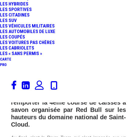
LES HYBRIDES
LES SPORTIVES
LES CITADINES
LES SUV
LES VÉHICULES MILITAIRES
LES AUTOMOBILES DE LUXE
LES COUPÉS
LES VOITURES PAS CHÈRES
LES CABRIOLETS
LES « SANS PERMIS »
CARTE
PRO
Elles étaient 51 équipes en lice le
dimanche 1er octobre à vouloir
décrocher le titre « suprême », à savoir
remporter la 4ème course de caisses à
savon organisée par Red Bull sur les
hauteurs du domaine national de Saint-
Cloud.