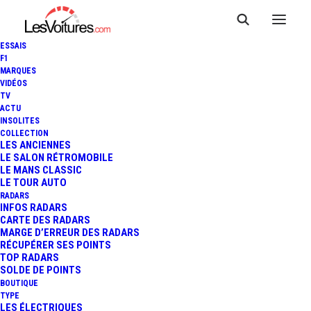
ESSAIS
F1
MARQUES
VIDÉOS
TV
RENAULT CAPTUR HELLY
ACTU
INSOLITES
HANSEN : UNE SÉRIE LIMITÉE
COLLECTION
LES ANCIENNES
LE SALON RÉTROMOBILE
À TECHNOLOGIE "EXTENDED
LE MANS CLASSIC
LE TOUR AUTO
GRIP" !
RADARS
INFOS RADARS
CARTE DES RADARS
MARGE D’ERREUR DES RADARS
RÉCUPÉRER SES POINTS
4 Minutes
|
10 mai 2014
TOP RADARS
SOLDE DE POINTS
BOUTIQUE
TYPE
LES ÉLECTRIQUES