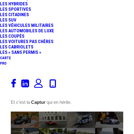
LES HYBRIDES
FR
LES SPORTIVES
LES CITADINES
LES SUV
LES VÉHICULES MILITAIRES
LES AUTOMOBILES DE LUXE
LES COUPÉS
LES VOITURES PAS CHÈRES
LES CABRIOLETS
LES « SANS PERMIS »
CARTE
PRO
Renault
et
Helly Hansen
, voilà deux noms que l’on aurait
eu du mal à associer. Pourtant ces derniers n’ayant, pour
le coup, rien en commun, ils se sont aujourd’hui associés.
Et c’est la
Captur
qui en hérite.