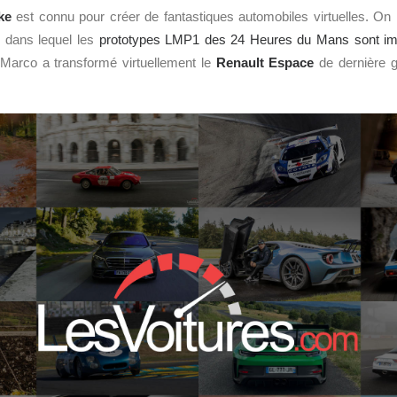
ke
est connu pour créer de fantastiques automobiles virtuelles. On 
 dans lequel les
prototypes LMP1 des 24 Heures du Mans sont im
, Marco a transformé virtuellement le
Renault
Espace
de dernière 