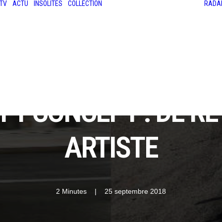
TV
ACTU
INSOLITES
COLLECTION
RADA
LES ANCIENNES
LE SALON RÉTROMOBILE
LE MANS CLASSIC
LE TOUR AUTO
F1 CONCEPT : DE R
ARTISTE
2 Minutes
|
25 septembre 2018