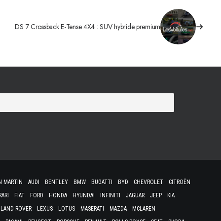
DS 7 Crossback E-Tense 4X4 : SUV hybride premium
N MARTIN
AUDI
BENTLEY
BMW
BUGATTI
BYD
CHEVROLET
CITROËN
RARI
FIAT
FORD
HONDA
HYUNDAI
INFINITI
JAGUAR
JEEP
KIA
LAND ROVER
LEXUS
LOTUS
MASERATI
MAZDA
MCLAREN