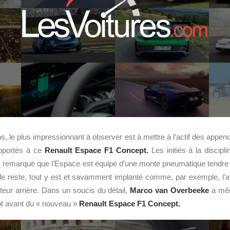
ns, le plus impressionnant à observer est à mettre à l’actif des app
apportés à ce
Renault Espace F1 Concept.
Les initiés à la discip
re, remarqué que l’Espace est équipé d’une monte pneumatique tendre
 le reste, tout y est et savamment implanté comme, par exemple, l’ai
cteur arrière. Dans un soucis du détail,
Marco van Overbeeke
a mêm
ot avant du « nouveau »
Renault Espace F1 Concept.