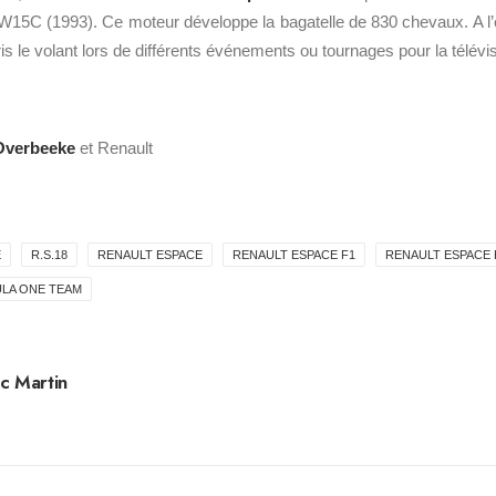
W15C (1993). Ce moteur développe la bagatelle de 830 chevaux. A l’
ris le volant lors de différents événements ou tournages pour la télévis
Overbeeke
et Renault
E
R.S.18
RENAULT ESPACE
RENAULT ESPACE F1
RENAULT ESPACE 
LA ONE TEAM
c Martin