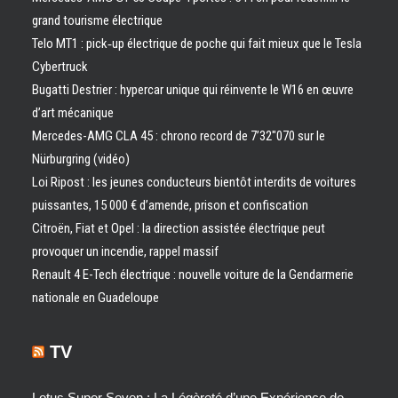
grand tourisme électrique
Telo MT1 : pick‑up électrique de poche qui fait mieux que le Tesla
Cybertruck
Bugatti Destrier : hypercar unique qui réinvente le W16 en œuvre
d’art mécanique
Mercedes-AMG CLA 45 : chrono record de 7’32″070 sur le
Nürburgring (vidéo)
Loi Ripost : les jeunes conducteurs bientôt interdits de voitures
puissantes, 15 000 € d’amende, prison et confiscation
Citroën, Fiat et Opel : la direction assistée électrique peut
provoquer un incendie, rappel massif
Renault 4 E-Tech électrique : nouvelle voiture de la Gendarmerie
nationale en Guadeloupe
TV
Lotus Super Seven : La Légèreté d’une Expérience de