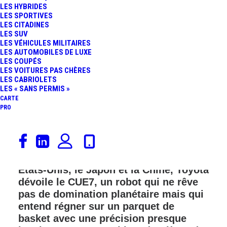
LES HYBRIDES
FR
LES SPORTIVES
LES CITADINES
LES SUV
LES VÉHICULES MILITAIRES
LES AUTOMOBILES DE LUXE
LES COUPÉS
LES VOITURES PAS CHÈRES
LES CABRIOLETS
LES « SANS PERMIS »
CARTE
PRO
Dans un monde où la robotique
humanoïde devient le nouveau champ
de bataille technologique entre les
États‑Unis, le Japon et la Chine, Toyota
dévoile le CUE7, un robot qui ne rêve
pas de domination planétaire mais qui
entend régner sur un parquet de
basket avec une précision presque