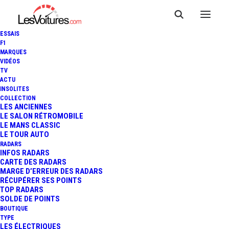
ESSAIS
F1
MARQUES
VIDÉOS
TV
VIDÉO : LE ROBOT TOYOTA
ACTU
INSOLITES
CUE7 EST-IL VRAIMENT PLUS
COLLECTION
LES ANCIENNES
LE SALON RÉTROMOBILE
FORT QUE VICTOR
LE MANS CLASSIC
LE TOUR AUTO
WEMBANYAMA ?
RADARS
INFOS RADARS
CARTE DES RADARS
MARGE D’ERREUR DES RADARS
RÉCUPÉRER SES POINTS
5 Minutes
|
16 mai 2026
TOP RADARS
SOLDE DE POINTS
BOUTIQUE
TYPE
LES ÉLECTRIQUES