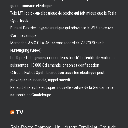
grand tourisme électrique
Telo MT1 : pick‑up électrique de poche qui fait mieux que le Tesla
Cybertruck
Bugatti Destrier : hypercar unique qui réinvente le W16 en œuvre
d’art mécanique
Mercedes-AMG CLA 45 : chrono record de 7’32″070 sur le
Nürburgring (vidéo)
Loi Ripost : les jeunes conducteurs bientôt interdits de voitures
puissantes, 15 000 € d’amende, prison et confiscation
Citroën, Fiat et Opel : la direction assistée électrique peut
provoquer un incendie, rappel massif
Renault 4 E-Tech électrique : nouvelle voiture de la Gendarmerie
nationale en Guadeloupe
TV
Rolls-Royce Phantom : Un Héritage Familial au Cœur de