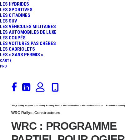
LES HYBRIDES
SÉBASTIEN OGIER
LES SPORTIVES
LES CITADINES
LES SUV
DÉCROCHE SON 8ÈME
LES VÉHICULES MILITAIRES
LES AUTOMOBILES DE LUXE
LES COUPÉS
TITRE MONDIAL
LES VOITURES PAS CHÈRES
LES CABRIOLETS
LES « SANS PERMIS »
CARTE
PRO
7 octobre 2021
Toyota
,
Sport Auto
,
Rallyes
,
Actualités Automobiles
Rédaction
,
WRC Rallye
,
Constructeurs
WRC : PROGRAMME
PARTIEL POUR OGIER