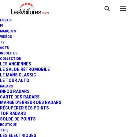
ESSAIS
F1
MARQUES
VIDÉOS
TV
SKODA OCTAVIA :
ACTU
INSOLITES
NOMBREUSES MISES À JOUR
COLLECTION
LES ANCIENNES
LE SALON RÉTROMOBILE
POUR LE "BEST-SELLER"
LE MANS CLASSIC
LE TOUR AUTO
TCHÈQUE
RADARS
INFOS RADARS
CARTE DES RADARS
MARGE D’ERREUR DES RADARS
RÉCUPÉRER SES POINTS
4 Minutes
|
15 février 2024
TOP RADARS
SOLDE DE POINTS
BOUTIQUE
TYPE
LES ÉLECTRIQUES