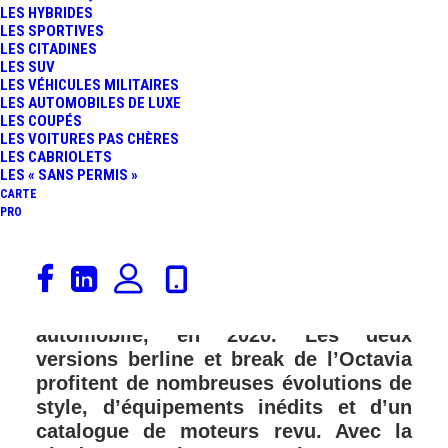
LES HYBRIDES
FR
LES SPORTIVES
LES CITADINES
LES SUV
LES VÉHICULES MILITAIRES
LES AUTOMOBILES DE LUXE
LES COUPÉS
LES VOITURES PAS CHÈRES
LES CABRIOLETS
LES « SANS PERMIS »
CARTE
PRO
Skoda dévoile les évolutions apportées
à l’Octavia de quatrième génération
qui est apparue, sur le marché
automobile, en 2020. Les deux
versions berline et break de l’Octavia
profitent de nombreuses évolutions de
style, d’équipements inédits et d’un
catalogue de moteurs revu. Avec la