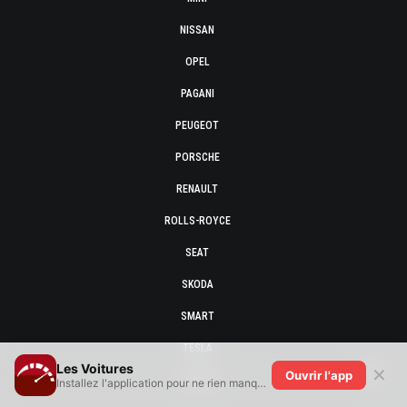
NISSAN
OPEL
PAGANI
PEUGEOT
PORSCHE
RENAULT
ROLLS-ROYCE
SEAT
SKODA
SMART
TESLA
Les Voitures
✕
Ouvrir l'app
TOYOTA
Installez l'application pour ne rien manquer !