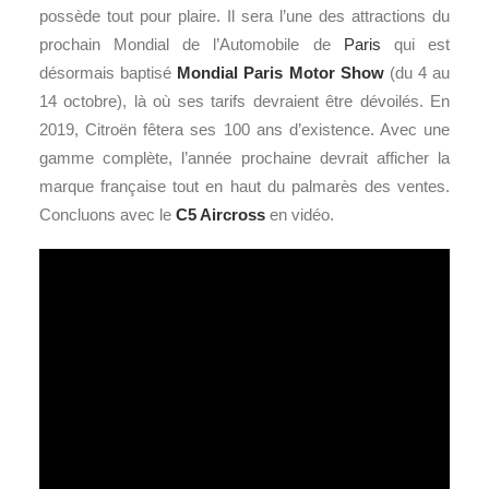
possède tout pour plaire. Il sera l’une des attractions du
prochain Mondial de l’Automobile de
Paris
qui est
désormais baptisé
Mondial Paris Motor Show
(du 4 au
14 octobre), là où ses tarifs devraient être dévoilés. En
2019, Citroën fêtera ses 100 ans d’existence. Avec une
gamme complète, l’année prochaine devrait afficher la
marque française tout en haut du palmarès des ventes.
Concluons avec le
C5 Aircross
en vidéo.