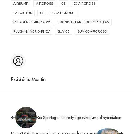
AIRBUMP
AIRCROSS
C3
C3 AIRCROSS
C4 CACTUS
C5
C5 AIRCROSS
CITROËN C5 AIRCROSS
MONDIAL PARIS MOTOR SHOW
PLUG-IN HYBRID PHEV
SUV C5
SUV C5 AIRCROSS
Frédéric Martin
Kia Sportage : un restylage synonyme d’hybridation
F1 – GP de France : il ne reste que quelques places