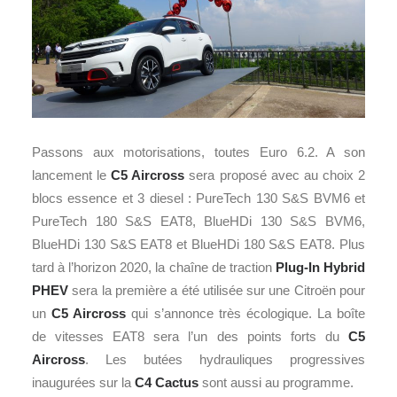
Passons aux motorisations, toutes Euro 6.2. A son
lancement le
C5 Aircross
sera proposé avec au choix 2
blocs essence et 3 diesel : PureTech 130 S&S BVM6 et
PureTech 180 S&S EAT8, BlueHDi 130 S&S BVM6,
BlueHDi 130 S&S EAT8 et BlueHDi 180 S&S EAT8. Plus
tard à l’horizon 2020, la chaîne de traction
Plug-In Hybrid
PHEV
sera la première a été utilisée sur une Citroën pour
un
C5 Aircross
qui s’annonce très écologique. La boîte
de vitesses EAT8 sera l’un des points forts du
C5
Aircross
. Les butées hydrauliques progressives
inaugurées sur la
C4 Cactus
sont aussi au programme.