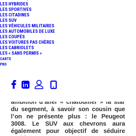
LES HYBRIDES
LES SPORTIVES
LES CITADINES
LES SUV
LES VÉHICULES MILITAIRES
LES AUTOMOBILES DE LUXE
LES COUPÉS
LES VOITURES PAS CHÈRES
LES CABRIOLETS
LES « SANS PERMIS »
CARTE
PRO
Un an après son lancement en Chine,
le nouveau Citroën C5 Aircross
débarque en France avec pour
ambition d’aller « chatouiller » la star
du segment, à savoir son cousin que
l’on ne présente plus : le Peugeot
3008. Le SUV aux chevrons aura
également pour objectif de séduire