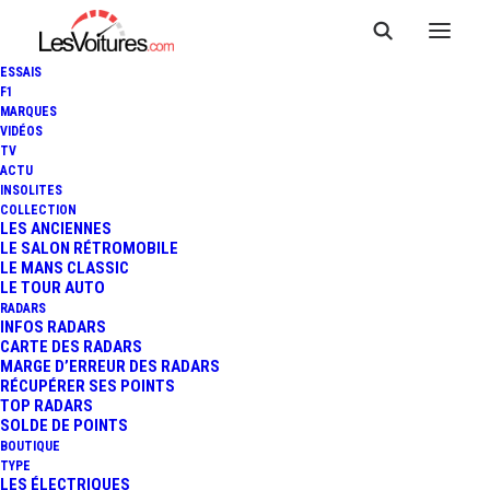
ESSAIS
F1
MARQUES
VIDÉOS
TV
ACTU
CITROËN C5 AIRCROSS : LE
INSOLITES
COLLECTION
"SUV AUX CHEVRONS"
LES ANCIENNES
LE SALON RÉTROMOBILE
LE MANS CLASSIC
DÉBARQUE EN EUROPE
LE TOUR AUTO
RADARS
INFOS RADARS
CARTE DES RADARS
10 Minutes
|
24 mai 2018
MARGE D’ERREUR DES RADARS
RÉCUPÉRER SES POINTS
TOP RADARS
SOLDE DE POINTS
BOUTIQUE
TYPE
LES ÉLECTRIQUES
FR