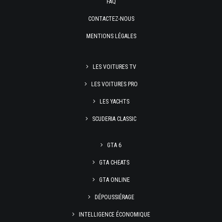
FAQ
CONTACTEZ-NOUS
MENTIONS LÉGALES
LES VOITURES TV
LES VOITURES PRO
LES YACHTS
SCUDERIA CLASSIC
GTA 6
GTA CHEATS
GTA ONLINE
DÉPOUSSIÉRAGE
INTELLIGENCE ÉCONOMIQUE