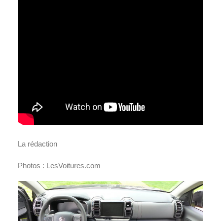
La rédaction
Photos : LesVoitures.com