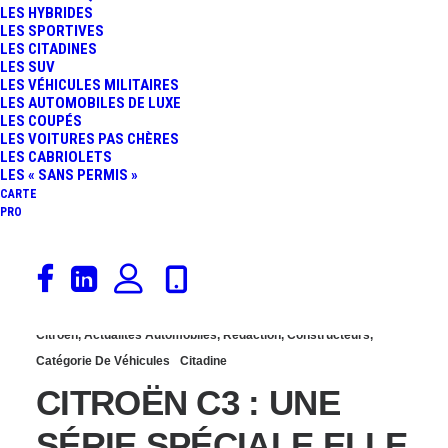
LES HYBRIDES
LE « SUV AUX
LES SPORTIVES
LES CITADINES
LES SUV
CHEVRONS »
LES VÉHICULES MILITAIRES
LES AUTOMOBILES DE LUXE
LES COUPÉS
DÉBARQUE EN EUROPE
LES VOITURES PAS CHÈRES
LES CABRIOLETS
LES « SANS PERMIS »
CARTE
PRO
7 janvier 2018
Citroën
,
Actualités Automobiles
,
Rédaction
,
Constructeurs
,
Catégorie De Véhicules
Citadine
CITROËN C3 : UNE
SÉRIE SPÉCIALE ELLE