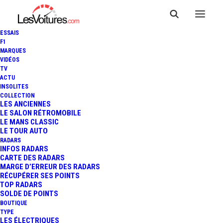
ESSAIS
F1
MARQUES
VIDÉOS
TV
ACTU
INSOLITES
COLLECTION
LES ANCIENNES
LE SALON RÉTROMOBILE
LE MANS CLASSIC
LE TOUR AUTO
RADARS
INFOS RADARS
CARTE DES RADARS
MARGE D’ERREUR DES RADARS
RÉCUPÉRER SES POINTS
TOP RADARS
24 mai 2018
SOLDE DE POINTS
BOUTIQUE
CITROËN C5 AIRCROSS :
TYPE
LES ÉLECTRIQUES