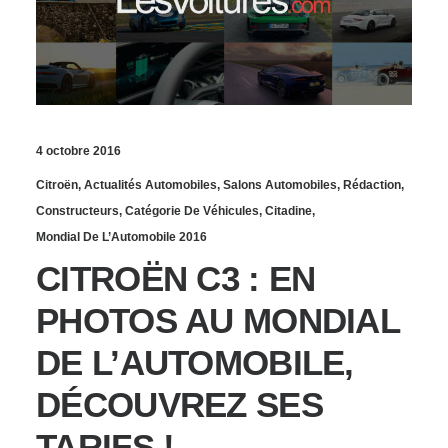
4 octobre 2016
Citroën
,
Actualités Automobiles
,
Salons Automobiles
,
Rédaction
,
Constructeurs
,
Catégorie De Véhicules
,
Citadine
,
Mondial De L’Automobile 2016
CITROËN C3 : EN
PHOTOS AU MONDIAL
DE L’AUTOMOBILE,
DÉCOUVREZ SES
TARIFS !