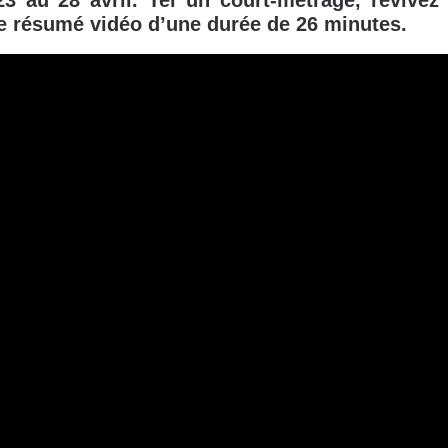
23 au 28 avril. Tel un court-métrage, revive
e résumé vidéo d’une durée de 26 minutes.