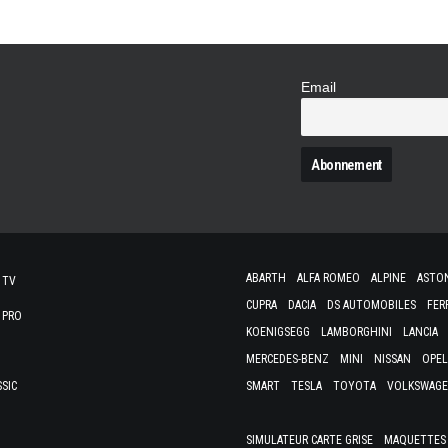
Email
N
ABARTH
ALFA ROMEO
ALPINE
ASTO
 TV
CUPRA
DACIA
DS AUTOMOBILES
FER
 PRO
KOENIGSEGG
LAMBORGHINI
LANCIA
MERCEDES-BENZ
MINI
NISSAN
OPEL
SSIC
SMART
TESLA
TOYOTA
VOLKSWAG
SIMULATEUR CARTE GRISE
MAQUETTES 