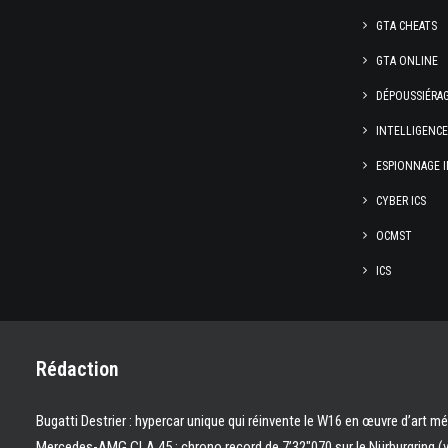
GTA CHEATS
GTA ONLINE
DÉPOUSSIÉRA
INTELLIGENC
ESPIONNAGE I
CYBER ICS
OCMST
ICS
Rédaction
Bugatti Destrier : hypercar unique qui réinvente le W16 en œuvre d’art m
Mercedes-AMG CLA 45 : chrono record de 7’32″070 sur le Nürburgring (