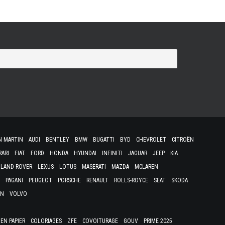
N MARTIN
AUDI
BENTLEY
BMW
BUGATTI
BYD
CHEVROLET
CITROËN
RARI
FIAT
FORD
HONDA
HYUNDAI
INFINITI
JAGUAR
JEEP
KIA
LAND ROVER
LEXUS
LOTUS
MASERATI
MAZDA
MCLAREN
PAGANI
PEUGEOT
PORSCHE
RENAULT
ROLLS-ROYCE
SEAT
SKODA
EN
VOLVO
EN PAPIER
COLORIAGES
ZFE
COVOITURAGE
GOUV
PRIME 2025