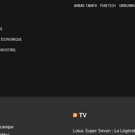
AIRBAG TAKATA
PURETECH
CARBURAN
GE
E ÉCONOMIQUE
NDUSTRIEL
TV
écanique
Lotus Super Seven : La Légère
vidéo)