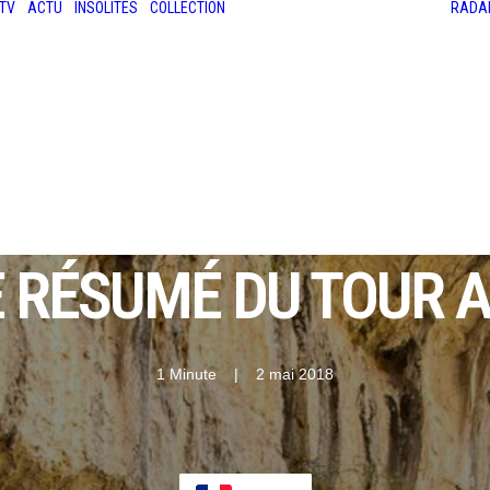
TV
ACTU
INSOLITES
COLLECTION
RADA
LES ANCIENNES
LE SALON RÉTROMOBILE
LE MANS CLASSIC
LE TOUR AUTO
LE RÉSUMÉ DU TOUR 
1 Minute
|
2 mai 2018