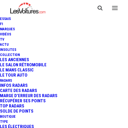
ESSAIS
F1
MARQUES
VIDÉOS
TV
TOUR AUTO : ULTIMES
ACTU
INSOLITES
PRÉPARATIFS AU GRAND
COLLECTION
LES ANCIENNES
LE SALON RÉTROMOBILE
PALAIS EPHÉMÈRE AVANT LE
LE MANS CLASSIC
LE TOUR AUTO
GRAND DÉPART
RADARS
INFOS RADARS
CARTE DES RADARS
MARGE D’ERREUR DES RADARS
RÉCUPÉRER SES POINTS
3 Minutes
|
17 avril 2023
TOP RADARS
SOLDE DE POINTS
BOUTIQUE
TYPE
LES ÉLECTRIQUES