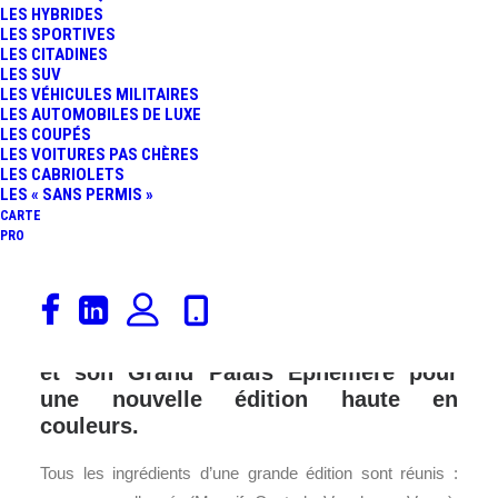
LES HYBRIDES
FR
LES SPORTIVES
LES CITADINES
LES SUV
LES VÉHICULES MILITAIRES
LES AUTOMOBILES DE LUXE
LES COUPÉS
LES VOITURES PAS CHÈRES
LES CABRIOLETS
LES « SANS PERMIS »
CARTE
PRO
Grand rendez-vous annuel de
l’automobile ancienne en France, le
Tour Auto retrouve le Champ-de-Mars
et son Grand Palais Ephémère pour
une nouvelle édition haute en
couleurs.
Tous les ingrédients d’une grande édition sont réunis :