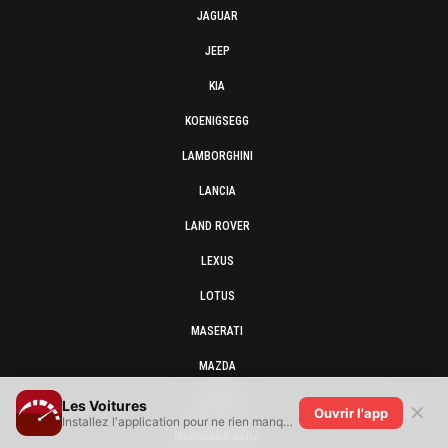
JAGUAR
JEEP
KIA
KOENIGSEGG
LAMBORGHINI
LANCIA
LAND ROVER
LEXUS
LOTUS
MASERATI
MAZDA
MCLAREN
Les Voitures
✕
Ouvrir l'app
Installez l'application pour ne rien manquer !
MERCEDES-BENZ