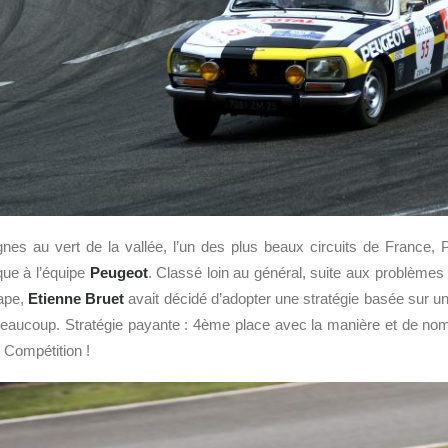
es au vert de la vallée, l’un des plus beaux circuits de France, P
ique à l’équipe
Peugeot
. Classé loin au général, suite aux problème
tape,
Etienne Bruet
avait décidé d’adopter une stratégie basée sur un
ie beaucoup. Stratégie payante : 4ème place avec la manière et de 
 Compétition !