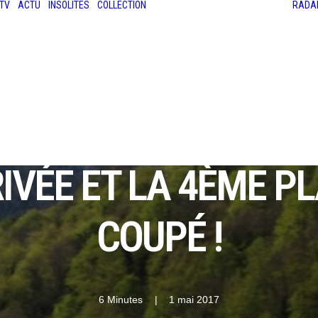
TV
ACTU
INSOLITES
COLLECTION
RADA
LES ANCIENNES
LE SALON RÉTROMOBILE
LE MANS CLASSIC
LE TOUR AUTO
TOULOUSE / BIARRITZ
RIVÉE ET LA 4ÈME P
COUPÉ !
6 Minutes
|
1 mai 2017