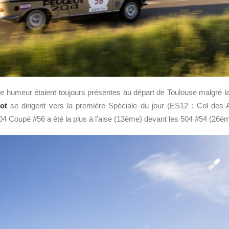
e humeur étaient toujours présentes au départ de Toulouse malgré l
ot
se dirigent vers la première Spéciale du jour (ES12 : Col des
4 Coupé #56 a été la plus à l’aise (13ème) devant les 504 #54 (26è