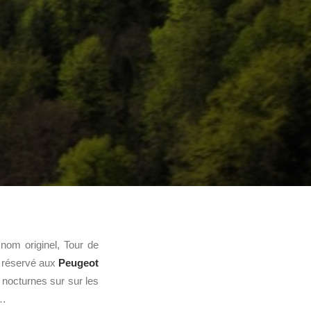
e nom originel, Tour de
 a réservé aux
Peugeot
 nocturnes sur sur les
m…