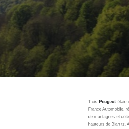
Trois
Peugeot
étaien
France Automobile, rés
de montagnes et côté 
hauteurs de Biarritz.