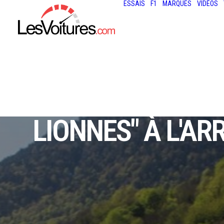
ESSAIS
F1
MARQUES
VIDÉOS
TOUR AUTO - 
LIONNES" À L'AR