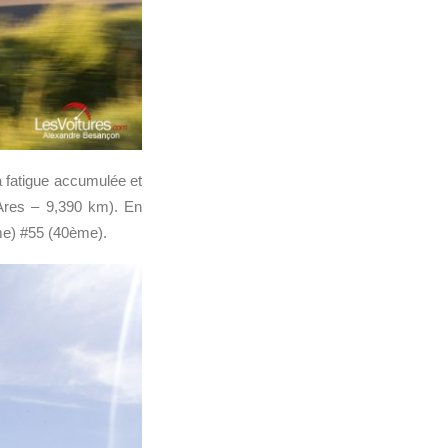
a fatigue accumulée et
 Ares – 9,390 km). En
me) #55 (40ème).