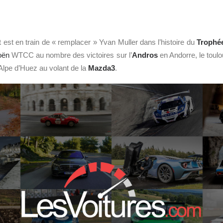
 est en train de « remplacer » Yvan Muller dans l’histoire du
Trophé
oën
WTCC au nombre des victoires sur l’
Andros
en Andorre, le toulo
Alpe d’Huez au volant de la
Mazda3
.