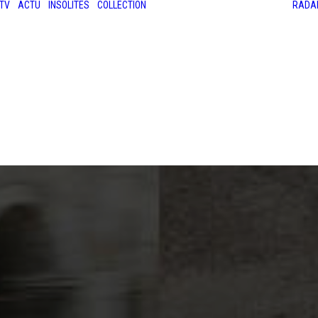
TV
ACTU
INSOLITES
COLLECTION
RADA
LES ANCIENNES
LE SALON RÉTROMOBILE
LE MANS CLASSIC
LE TOUR AUTO