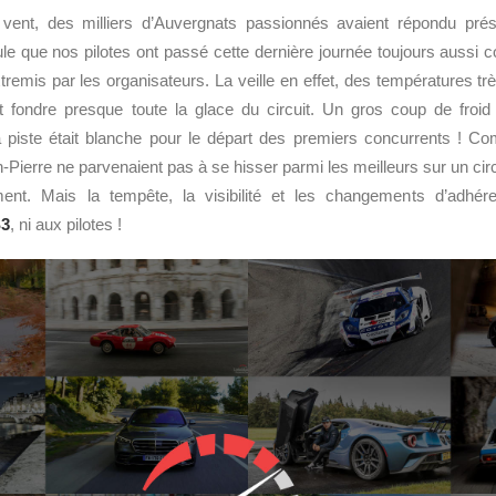
e vent, des milliers d’Auvergnats passionnés avaient répondu pré
ule que nos pilotes ont passé cette dernière journée toujours aussi c
tremis par les organisateurs. La veille en effet, des températures tr
it fondre presque toute la glace du circuit. Un gros coup de froid 
piste était blanche pour le départ des premiers concurrents ! C
n-Pierre ne parvenaient pas à se hisser parmi les meilleurs sur un circu
ement. Mais la tempête, la visibilité et les changements d’adhé
3
, ni aux pilotes !