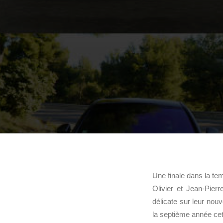
Une finale dans la te
Olivier et Jean-Pie
délicate sur leur nouv
la septième année cet