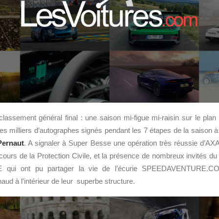
assement général final : une saison mi-figue mi-raisin sur le plan 
es milliers d’autographes signés pendant les 7 étapes de la saison à 
Pernaut
. A signaler à Super Besse une opération très réussie d’AX
ncours de la Protection Civile, et la présence de nombreux invités 
ui ont pu partager la vie de l’écurie SPEEDAVENTURE.
aud à l’intérieur de leur superbe structure.