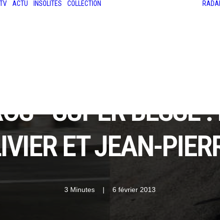
TV
ACTU
INSOLITES
COLLECTION
RADA
LES ANCIENNES
LE SALON RÉTROMOBILE
LE MANS CLASSIC
LE TOUR AUTO
S - SUPER BESSE :
LIVIER ET JEAN-PIE
3 Minutes
|
6 février 2013