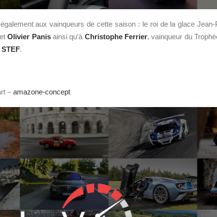
galement aux vainqueurs de cette saison : le roi de la glace Jean-
 et
Olivier Panis
ainsi qu’à
Christophe Ferrier
, vainqueur du Trophée
a
STEF
.
rt –
amazone-concept