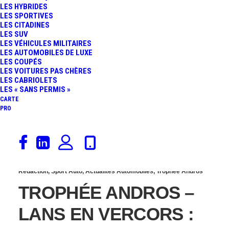
LES HYBRIDES
SUPER BESSE : RETOUR
LES SPORTIVES
LES CITADINES
LES SUV
SUR LA FINALE
LES VÉHICULES MILITAIRES
LES AUTOMOBILES DE LUXE
LES COUPÉS
D’OLIVIER ET JEAN-
LES VOITURES PAS CHÈRES
LES CABRIOLETS
PIERRE PERNAUT
LES « SANS PERMIS »
CARTE
PRO
24 janvier 2013
Rédaction
,
Sport Auto
,
Actualités Automobiles
,
Trophée Andros
TROPHÉE ANDROS –
LANS EN VERCORS :