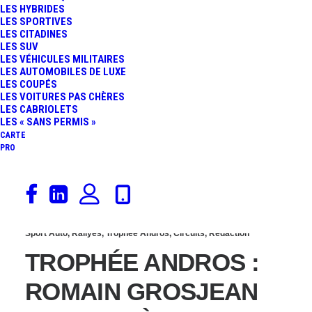
LES HYBRIDES
VAL THORENS :
LES SPORTIVES
LES CITADINES
LES SUV
BENJAMIN RIVIÈRE
LES VÉHICULES MILITAIRES
LES AUTOMOBILES DE LUXE
LES COUPÉS
PROFITE DES
LES VOITURES PAS CHÈRES
LES CABRIOLETS
MALHEURS DE
LES « SANS PERMIS »
CARTE
PRO
DAYRAUT !
13 décembre 2014
Sport Auto
,
Rallyes
,
Trophée Andros
,
Circuits
,
Rédaction
TROPHÉE ANDROS :
ROMAIN GROSJEAN