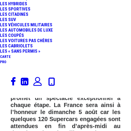
LES HYBRIDES
LES SPORTIVES
LES CITADINES
LES SUV
LES VÉHICULES MILITAIRES
LES AUTOMOBILES DE LUXE
LES COUPÉS
LES VOITURES PAS CHÈRES
LES CABRIOLETS
LES « SANS PERMIS »
CARTE
PRO
Le rallye Gumball 3000 fête cette
année ses 20 ans de folie automobile.
De Londres à Tokyo, l’édition 2018
promet un spectacle exceptionnel à
chaque étape. La France sera ainsi à
l’honneur le dimanche 5 août car les
quelques 120 Supercars engagées sont
attendues en fin d’après-midi au