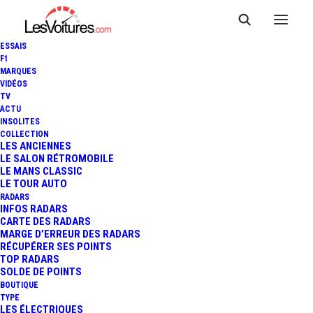
ESSAIS
F1
MARQUES
VIDÉOS
TV
ACTU
VIDÉO : LE GUMBALL 3000
INSOLITES
COLLECTION
FÊTE SES 20 ANS EN FRANCE
LES ANCIENNES
LE SALON RÉTROMOBILE
LE MANS CLASSIC
CE WEEK-END
LE TOUR AUTO
RADARS
INFOS RADARS
CARTE DES RADARS
1 Minute
|
4 août 2018
MARGE D’ERREUR DES RADARS
RÉCUPÉRER SES POINTS
TOP RADARS
SOLDE DE POINTS
BOUTIQUE
TYPE
LES ÉLECTRIQUES
FR