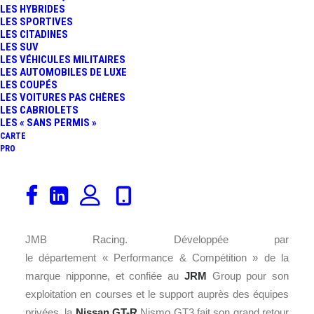
LES HYBRIDES
LES SPORTIVES
LES CITADINES
LES SUV
LES VÉHICULES MILITAIRES
LES AUTOMOBILES DE LUXE
LES COUPÉS
LES VOITURES PAS CHÈRES
LES CABRIOLETS
LES « SANS PERMIS »
CARTE
PRO
Souvenez-vous, en octobre dernier nous avions réalisé
un incroyable essai de la
Nissan
GT-R
en piste avec la
version de compétition, la
Nissan GT-R
Nismo GT3 du
JMB Racing. Développée par
le département « Performance & Compétition » de la
marque nipponne, et confiée au
JRM
Group pour son
exploitation en courses et le support auprès des équipes
privées, la
Nissan GT-R
Nismo GT3 fait son grand retour