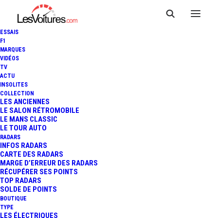
ESSAIS
F1
MARQUES
VIDÉOS
TV
ACTU
VIDÉO : PRÉSENTATION DE LA
INSOLITES
COLLECTION
NISSAN GT-R NISMO GT3
LES ANCIENNES
LE SALON RÉTROMOBILE
LE MANS CLASSIC
2014 !
LE TOUR AUTO
RADARS
INFOS RADARS
CARTE DES RADARS
1 Minute
|
18 février 2014
MARGE D’ERREUR DES RADARS
RÉCUPÉRER SES POINTS
TOP RADARS
SOLDE DE POINTS
BOUTIQUE
TYPE
LES ÉLECTRIQUES
FR