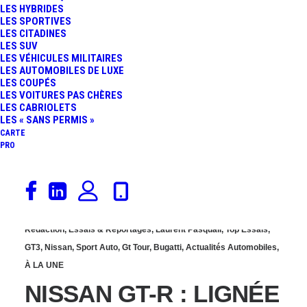
LES HYBRIDES
DE LA NISSAN GT-R
LES SPORTIVES
LES CITADINES
LES SUV
NISMO GT3 2014 !
LES VÉHICULES MILITAIRES
LES AUTOMOBILES DE LUXE
LES COUPÉS
LES VOITURES PAS CHÈRES
LES CABRIOLETS
LES « SANS PERMIS »
CARTE
PRO
20 octobre 2013
Rédaction
,
Essais & Reportages
,
Laurent Pasquali
,
Top Essais
,
GT3
,
Nissan
,
Sport Auto
,
Gt Tour
,
Bugatti
,
Actualités Automobiles
,
À LA UNE
NISSAN GT-R : LIGNÉE