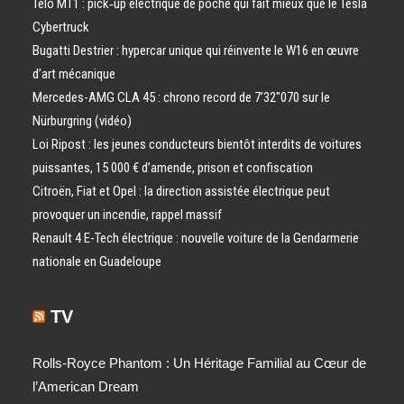
Telo MT1 : pick‑up électrique de poche qui fait mieux que le Tesla
Cybertruck
Bugatti Destrier : hypercar unique qui réinvente le W16 en œuvre
d’art mécanique
Mercedes-AMG CLA 45 : chrono record de 7’32″070 sur le
Nürburgring (vidéo)
Loi Ripost : les jeunes conducteurs bientôt interdits de voitures
puissantes, 15 000 € d’amende, prison et confiscation
Citroën, Fiat et Opel : la direction assistée électrique peut
provoquer un incendie, rappel massif
Renault 4 E-Tech électrique : nouvelle voiture de la Gendarmerie
nationale en Guadeloupe
TV
Rolls-Royce Phantom : Un Héritage Familial au Cœur de
l’American Dream