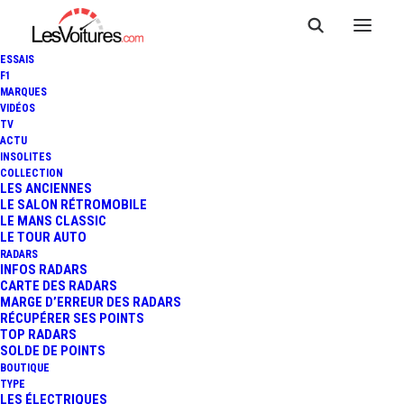
ESSAIS
F1
MARQUES
VIDÉOS
TV
VIDÉO : QUAND LA POLICE
ACTU
INSOLITES
INDIQUAIT LA POSITION DES
COLLECTION
LES ANCIENNES
LE SALON RÉTROMOBILE
RADARS DANS LES
LE MANS CLASSIC
LE TOUR AUTO
JOURNAUX
RADARS
INFOS RADARS
CARTE DES RADARS
MARGE D’ERREUR DES RADARS
RÉCUPÉRER SES POINTS
1 Minute
|
13 août 2017
TOP RADARS
SOLDE DE POINTS
BOUTIQUE
TYPE
LES ÉLECTRIQUES