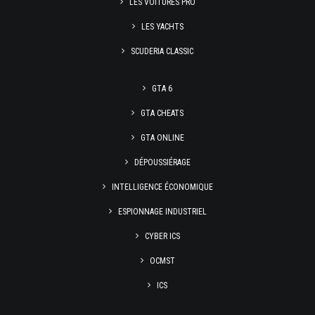
LES VOITURES PRO
LES YACHTS
SCUDERIA CLASSIC
GTA 6
GTA CHEATS
GTA ONLINE
DÉPOUSSIÉRAGE
INTELLIGENCE ÉCONOMIQUE
ESPIONNAGE INDUSTRIEL
CYBER ICS
OCMST
ICS