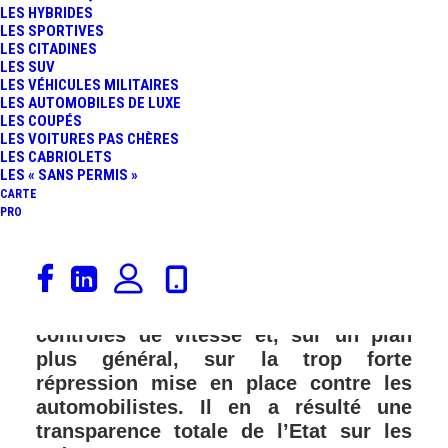
LES HYBRIDES
FR
LES SPORTIVES
LES CITADINES
LES SUV
LES VÉHICULES MILITAIRES
LES AUTOMOBILES DE LUXE
LES COUPÉS
LES VOITURES PAS CHÈRES
LES CABRIOLETS
LES « SANS PERMIS »
CARTE
PRO
En 1996, le Ministre des Transports,
Bernard Pons, s’était exprimé sur la
politique à tenir concernant les
contrôles de vitesse et, sur un plan
plus général, sur la trop forte
répression mise en place contre les
automobilistes. Il en a résulté une
transparence totale de l’Etat sur les