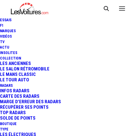
ESSAIS
F1
MARQUES
VIDÉOS
TV
ACTU
VIDÉO : UNE PUBLICITÉ POUR
INSOLITES
COLLECTION
L'AUDI R8 V10 PLUS
LES ANCIENNES
LE SALON RÉTROMOBILE
LE MANS CLASSIC
CENSURÉE OUTRE-MANCHE !
LE TOUR AUTO
RADARS
INFOS RADARS
CARTE DES RADARS
1 Minute
|
16 août 2016
MARGE D’ERREUR DES RADARS
RÉCUPÉRER SES POINTS
TOP RADARS
SOLDE DE POINTS
BOUTIQUE
TYPE
LES ÉLECTRIQUES
FR