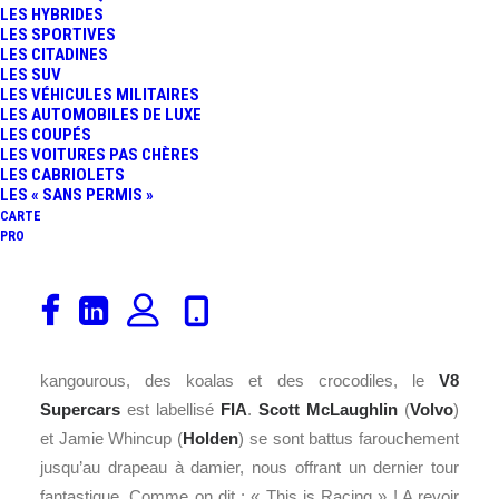
LES HYBRIDES
LES SPORTIVES
LES CITADINES
LES SUV
LES VÉHICULES MILITAIRES
LES AUTOMOBILES DE LUXE
LES COUPÉS
LES VOITURES PAS CHÈRES
LES CABRIOLETS
LES « SANS PERMIS »
CARTE
PRO
La seconde manche du championnat australien
V8
Supercars
s’est déroulée ce weekend à Adélaïde
(
Clipsal 500 Adelaide
). Très populaire aux pays des
kangourous, des koalas et des crocodiles, le
V8
Supercars
est labellisé
FIA
.
Scott McLaughlin
(
Volvo
)
et Jamie Whincup (
Holden
) se sont battus farouchement
jusqu’au drapeau à damier, nous offrant un dernier tour
fantastique. Comme on dit : « This is Racing » ! A revoir