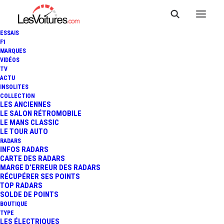
ESSAIS
F1
MARQUES
VIDÉOS
TV
ACTU
VIDÉO : UN DERNIER TOUR
INSOLITES
COLLECTION
D'ANTHOLOGIE EN V8
LES ANCIENNES
LE SALON RÉTROMOBILE
LE MANS CLASSIC
SUPERCARS !
LE TOUR AUTO
RADARS
INFOS RADARS
CARTE DES RADARS
1 Minute
|
2 mars 2014
MARGE D’ERREUR DES RADARS
RÉCUPÉRER SES POINTS
TOP RADARS
SOLDE DE POINTS
BOUTIQUE
TYPE
LES ÉLECTRIQUES
FR