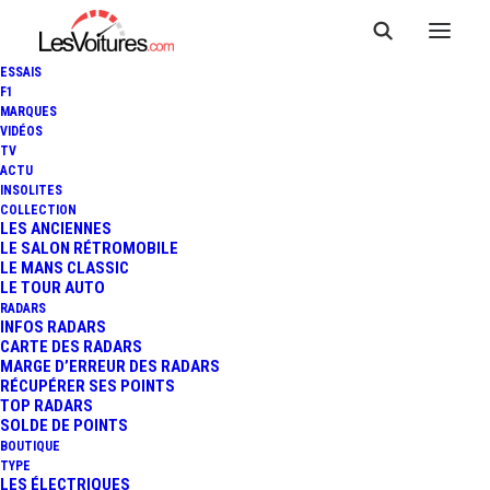
ESSAIS
F1
MARQUES
VIDÉOS
VOITURES THERMIQUES :
TV
ACTU
2040, DATE SOUHAITÉE PAR
INSOLITES
COLLECTION
LUCA DE MEO POUR
LES ANCIENNES
LE SALON RÉTROMOBILE
LE MANS CLASSIC
L'INTERDICTION DE LEURS
LE TOUR AUTO
RADARS
VENTES EN EUROPE
INFOS RADARS
CARTE DES RADARS
MARGE D’ERREUR DES RADARS
RÉCUPÉRER SES POINTS
TOP RADARS
4 Minutes
|
23 juillet 2024
SOLDE DE POINTS
BOUTIQUE
TYPE
LES ÉLECTRIQUES