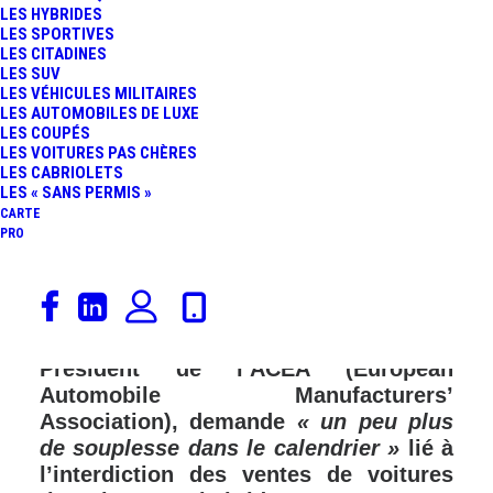
LES HYBRIDES
LES SPORTIVES
FR
LES CITADINES
LES SUV
LES VÉHICULES MILITAIRES
LES AUTOMOBILES DE LUXE
LES COUPÉS
LES VOITURES PAS CHÈRES
LES CABRIOLETS
LES « SANS PERMIS »
CARTE
PRO
Dans une interview accordée au média
Les Echos,
Luca de Meo (CEO Renault
Group – CEO Ampere), également
Président de l’ACEA (European
Automobile Manufacturers’
Association), demande
« un peu plus
de souplesse dans le calendrier »
lié à
l’interdiction des ventes de voitures