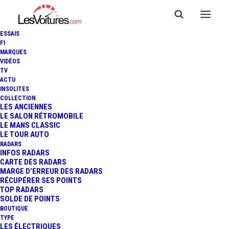
ESSAIS
F1
MARQUES
VIDÉOS
WRC - GRANDE BRETAGNE :
TV
ACTU
VICTOIRE DE SÉBASTIEN
INSOLITES
COLLECTION
OGIER ET LE TITRE
LES ANCIENNES
LE SALON RÉTROMOBILE
LE MANS CLASSIC
CONSTRUCTEUR POUR
LE TOUR AUTO
RADARS
VOLKSWAGEN !
INFOS RADARS
CARTE DES RADARS
MARGE D’ERREUR DES RADARS
RÉCUPÉRER SES POINTS
TOP RADARS
4 Minutes
|
30 octobre 2016
SOLDE DE POINTS
BOUTIQUE
TYPE
LES ÉLECTRIQUES