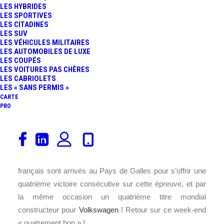
LES HYBRIDES
LES SPORTIVES
FR
LES CITADINES
LES SUV
LES VÉHICULES MILITAIRES
LES AUTOMOBILES DE LUXE
LES COUPÉS
LES VOITURES PAS CHÈRES
LES CABRIOLETS
LES « SANS PERMIS »
CARTE
PRO
A croire que le chiffre 4 colle parfaitement à la saison
2016 du duo Ogier/Ingrassia ! C’est après avoir fêté leur
quatrième couronne mondiale en Catalogne que nos deux
français sont arrivés au Pays de Galles pour s’offrir une
quatrième victoire consécutive sur cette épreuve, et par
la même occasion un quatrième titre mondial
constructeur pour
Volkswagen
! Retour sur ce week-end
« quatrement bon » !