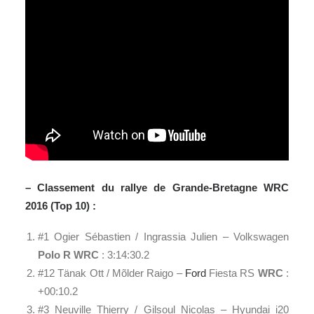
– Classement du rallye de Grande-Bretagne WRC
2016 (Top 10) :
#1 Ogier Sébastien / Ingrassia Julien – Volkswagen
Polo R WRC
: 3:14:30.2
#12 Tänak Ott / Mõlder Raigo –
Ford
Fiesta RS
WRC
:
+00:10.2
#3 Neuville Thierry / Gilsoul Nicolas – Hyundai i20