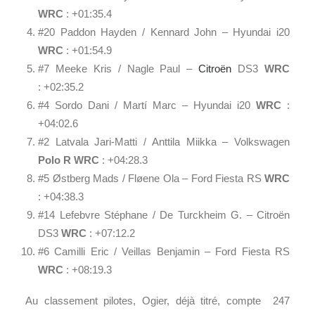
WRC
: +01:35.4
#20 Paddon Hayden / Kennard John – Hyundai i20
WRC
: +01:54.9
#7 Meeke Kris / Nagle Paul –
Citroën
DS3
WRC
: +02:35.2
#4 Sordo Dani / Martí Marc – Hyundai i20
WRC
:
+04:02.6
#2 Latvala Jari-Matti / Anttila Miikka – Volkswagen
Polo R WRC
: +04:28.3
#5 Østberg Mads / Fløene Ola – Ford Fiesta RS
WRC
: +04:38.3
#14 Lefebvre Stéphane / De Turckheim G. – Citroën
DS3
WRC
: +07:12.2
#6 Camilli Eric / Veillas Benjamin – Ford Fiesta RS
WRC
: +08:19.3
Au classement pilotes, Ogier, déjà titré, compte 247