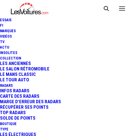
ESSAIS
F1
MARQUES
VIDÉOS
TV
ACTU
24 HEURES DU MANS 2013 -
INSOLITES
COLLECTION
L'ÉVEIL AU MANS PAR
LES ANCIENNES
LE SALON RÉTROMOBILE
LE MANS CLASSIC
MICHELIN
LE TOUR AUTO
RADARS
INFOS RADARS
CARTE DES RADARS
1 Minute
|
4 juillet 2013
MARGE D’ERREUR DES RADARS
RÉCUPÉRER SES POINTS
TOP RADARS
SOLDE DE POINTS
BOUTIQUE
TYPE
LES ÉLECTRIQUES
FR