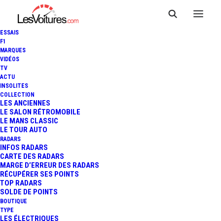
ESSAIS
F1
MARQUES
VIDÉOS
TV
ACTU
24 HEURES DU MANS -
INSOLITES
COLLECTION
REPLAY ESSAIS LIBRES - 22H
LES ANCIENNES
LE SALON RÉTROMOBILE
LE MANS CLASSIC
À 23H
LE TOUR AUTO
RADARS
INFOS RADARS
CARTE DES RADARS
1 Minute
|
19 juin 2013
MARGE D’ERREUR DES RADARS
RÉCUPÉRER SES POINTS
TOP RADARS
SOLDE DE POINTS
BOUTIQUE
TYPE
LES ÉLECTRIQUES
FR