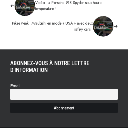
Vidéo : la Porsche 918 Spyder sous haute
température !
Pikes Peak : Mitsubishi en mode « USA » avec deux
safety cars !
ABONNEZ-VOUS À NOTRE LETTRE
D'INFORMATION
Email