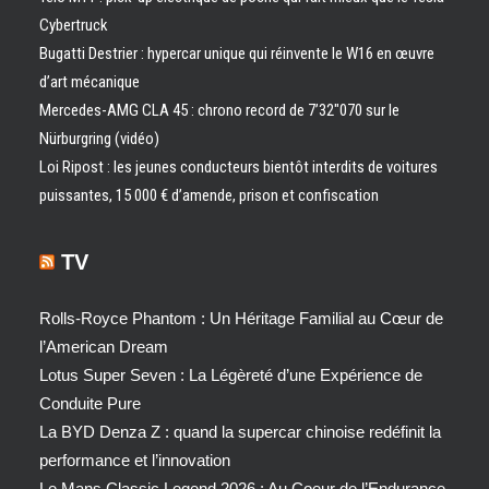
Cybertruck
Bugatti Destrier : hypercar unique qui réinvente le W16 en œuvre
d’art mécanique
Mercedes-AMG CLA 45 : chrono record de 7’32″070 sur le
Nürburgring (vidéo)
Loi Ripost : les jeunes conducteurs bientôt interdits de voitures
puissantes, 15 000 € d’amende, prison et confiscation
TV
Rolls-Royce Phantom : Un Héritage Familial au Cœur de
l’American Dream
Lotus Super Seven : La Légèreté d’une Expérience de
Conduite Pure
La BYD Denza Z : quand la supercar chinoise redéfinit la
performance et l’innovation
Le Mans Classic Legend 2026 : Au Coeur de l’Endurance