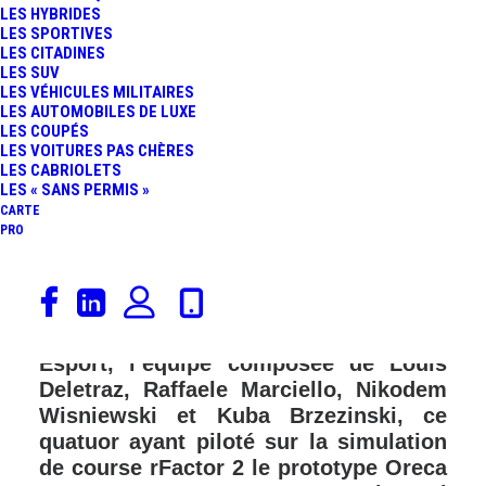
LES HYBRIDES
FR
LES SPORTIVES
LES CITADINES
LES SUV
LES VÉHICULES MILITAIRES
LES AUTOMOBILES DE LUXE
LES COUPÉS
LES VOITURES PAS CHÈRES
LES CABRIOLETS
LES « SANS PERMIS »
CARTE
PRO
Les premières 24 Heures du Mans
virtuelles viennent de s’achever avec
la victoire de Rebellion Williams
Esport, l’équipe composée de Louis
Deletraz, Raffaele Marciello, Nikodem
Wisniewski et Kuba Brzezinski, ce
quatuor ayant piloté sur la simulation
de course rFactor 2 le prototype Oreca