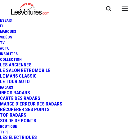
ESSAIS
F1
MARQUES
VIDÉOS
TV
24 HEURES DU MANS
ACTU
INSOLITES
VIRTUELLES : LA VICTOIRE
COLLECTION
LES ANCIENNES
LE SALON RÉTROMOBILE
POUR REBELLION WILLIAMS
LE MANS CLASSIC
LE TOUR AUTO
ESPORT
RADARS
INFOS RADARS
CARTE DES RADARS
MARGE D’ERREUR DES RADARS
RÉCUPÉRER SES POINTS
2 Minutes
|
14 juin 2020
TOP RADARS
SOLDE DE POINTS
BOUTIQUE
TYPE
LES ÉLECTRIQUES