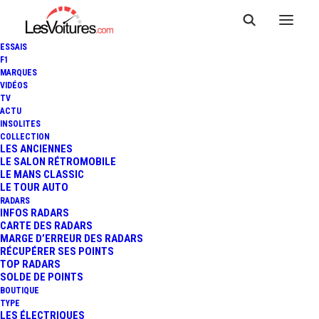
ESSAIS
F1
MARQUES
VIDÉOS
EVÈNEMENT : 2MANYDJS (DJ
TV
ACTU
SET) ET GESAFFELSTEIN À
INSOLITES
COLLECTION
L’AFFICHE DE LA SOIRÉE AUDI
LES ANCIENNES
LE SALON RÉTROMOBILE
LE MANS CLASSIC
« E-TRON » LE 23 SEPTEMBRE
LE TOUR AUTO
RADARS
!
INFOS RADARS
CARTE DES RADARS
MARGE D’ERREUR DES RADARS
RÉCUPÉRER SES POINTS
TOP RADARS
2 Minutes
|
17 septembre 2013
SOLDE DE POINTS
BOUTIQUE
TYPE
LES ÉLECTRIQUES