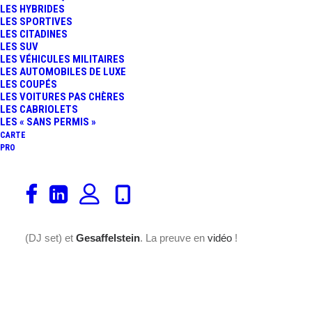
LES HYBRIDES
LES SPORTIVES
FR
LES CITADINES
LES SUV
LES VÉHICULES MILITAIRES
LES AUTOMOBILES DE LUXE
LES COUPÉS
LES VOITURES PAS CHÈRES
LES CABRIOLETS
LES « SANS PERMIS »
CARTE
PRO
Audi
vient de révéler les artistes qui électriseront les
invités de la soirée «
e-tron
» ! C’est un line-up unique en
son genre qui fera vibrer
Electric
Paris
avec
2manydjs
(DJ set) et
Gesaffelstein
. La preuve en
vidéo
!