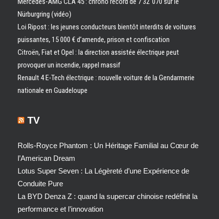
Mercedes-AMG CLA 45 : chrono record de 7’32″070 sur le
Nürburgring (vidéo)
Loi Ripost : les jeunes conducteurs bientôt interdits de voitures
puissantes, 15 000 € d’amende, prison et confiscation
Citroën, Fiat et Opel : la direction assistée électrique peut
provoquer un incendie, rappel massif
Renault 4 E-Tech électrique : nouvelle voiture de la Gendarmerie
nationale en Guadeloupe
TV
Rolls-Royce Phantom : Un Héritage Familial au Cœur de
l’American Dream
Lotus Super Seven : La Légèreté d’une Expérience de
Conduite Pure
La BYD Denza Z : quand la supercar chinoise redéfinit la
performance et l’innovation