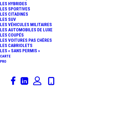
LES HYBRIDES
TRON : ROAD TRIP EN
LES SPORTIVES
LES CITADINES
LES SUV
NORVÈGE, ESSAI
LES VÉHICULES MILITAIRES
LES AUTOMOBILES DE LUXE
LES COUPÉS
LES VOITURES PAS CHÈRES
LES CABRIOLETS
LES « SANS PERMIS »
CARTE
PRO
29 novembre 2018
Audi
,
Concept Cars
,
Actualités Automobiles
,
Rédaction
Constructeurs
AUDI E-TRON GT
CONCEPT : LE FUTUR