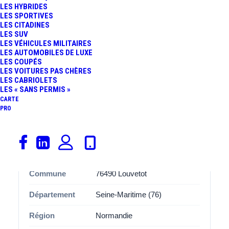
LES HYBRIDES
Avec ses
27 places de stationnement
, cette aire
NC
est
LES SPORTIVES
LES CITADINES
spécialement aménagée pour accueillir les covoitureurs
LES SUV
dans des bonnes conditions. Que vous soyez conducteur
LES VÉHICULES MILITAIRES
ou passager, vous apprécierez l’organisation et l’espace
LES AUTOMOBILES DE LUXE
LES COUPÉS
disponibles, pensés pour améliorer l’expérience de
LES VOITURES PAS CHÈRES
covoiturage.
LES CABRIOLETS
LES « SANS PERMIS »
CARTE
PRO
Informations
Catégorie
Covoiturage
Adresse
D 131
Commune
76490 Louvetot
Département
Seine-Maritime (76)
Région
Normandie