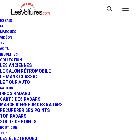
ESSAIS
F1
MARQUES
VIDÉOS
Aire de covoiturage
TV
ACTU
INSOLITES
Louvetot
COLLECTION
LES ANCIENNES
LE SALON RÉTROMOBILE
LE MANS CLASSIC
LE TOUR AUTO
Cette
Aire de covoiturage
, du nom de
Louvetot
, située
RADARS
à
Louvetot
, dans le département de
Seine-Maritime
INFOS RADARS
CARTE DES RADARS
(
Normandie
), est un lieu pratique et accessible pour
MARGE D’ERREUR DES RADARS
faciliter vos déplacements partagés. Positionnée
, à
RÉCUPÉRER SES POINTS
TOP RADARS
proximité de
D 131
, elle bénéficie d’un emplacement
SOLDE DE POINTS
stratégique
Aire de Louvetot
qui la rend idéale pour les
BOUTIQUE
TYPE
trajets du quotidien ou les longues distances.
LES ÉLECTRIQUES