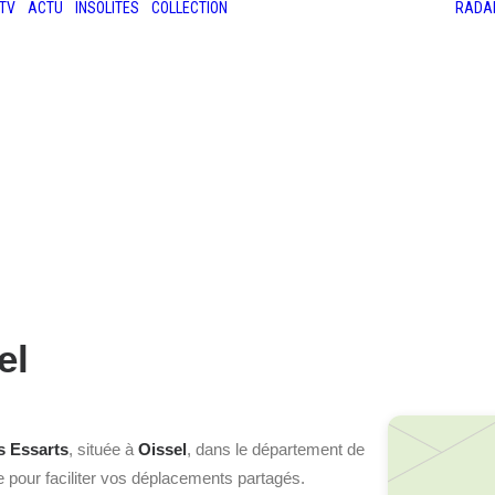
TV
ACTU
INSOLITES
COLLECTION
RADA
LES ANCIENNES
LE SALON RÉTROMOBILE
LE MANS CLASSIC
LE TOUR AUTO
el
 Essarts
, située à
Oissel
, dans le département de
le pour faciliter vos déplacements partagés.