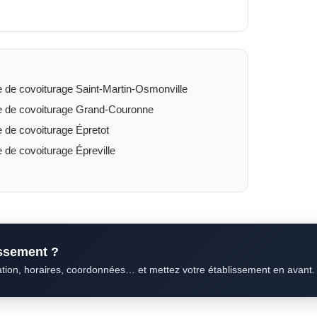
e de covoiturage Saint-Martin-Osmonville
e de covoiturage Grand-Couronne
e de covoiturage Épretot
e de covoiturage Épreville
issement ?
ation, horaires, coordonnées… et mettez votre établissement en avant.