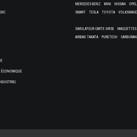
MERCEDES-BENZ
MINI
NISSAN
OPEL
SSIC
SMART
TESLA
TOYOTA
VOLKSWAG
SIMULATEUR CARTE GRISE
MAQUETTES 
AIRBAG TAKATA
PURETECH
CARBURAN
GE
E ÉCONOMIQUE
NDUSTRIEL