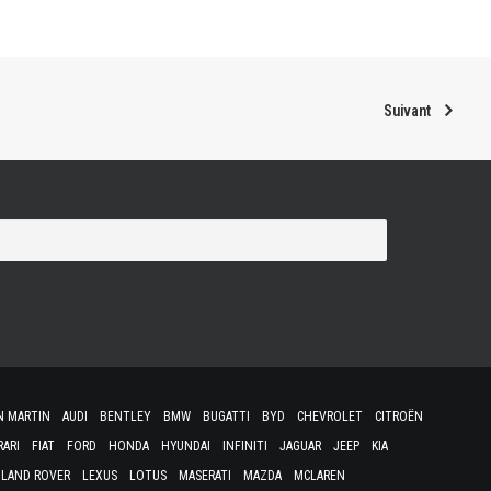
Suivant
N MARTIN
AUDI
BENTLEY
BMW
BUGATTI
BYD
CHEVROLET
CITROËN
RARI
FIAT
FORD
HONDA
HYUNDAI
INFINITI
JAGUAR
JEEP
KIA
LAND ROVER
LEXUS
LOTUS
MASERATI
MAZDA
MCLAREN