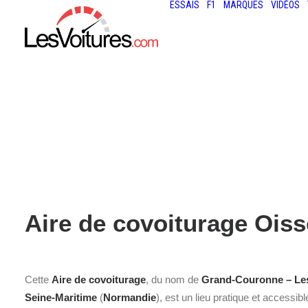
ESSAIS
F1
MARQUES
VIDÉOS
Aire de covoiturage Oiss
Cette
Aire de covoiturage
, du nom de
Grand-Couronne – Les
Seine-Maritime
(
Normandie
), est un lieu pratique et accessib