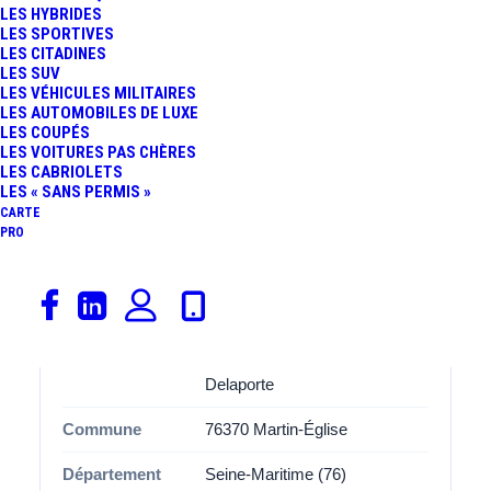
trajets du quotidien ou les longues distances.
LES HYBRIDES
LES SPORTIVES
LES CITADINES
Avec ses
3 places de stationnement
, cette aire
Martin-
LES SUV
Église NC
est spécialement aménagée pour accueillir les
LES VÉHICULES MILITAIRES
covoitureurs dans des bonnes conditions. Que vous
LES AUTOMOBILES DE LUXE
LES COUPÉS
soyez conducteur ou passager, vous apprécierez
LES VOITURES PAS CHÈRES
l’organisation et l’espace disponibles, pensés pour
LES CABRIOLETS
LES « SANS PERMIS »
améliorer l’expérience de covoiturage.
CARTE
PRO
Informations
Catégorie
Covoiturage
Adresse
Zone Industrielle Louis
Delaporte
Commune
76370 Martin-Église
Département
Seine-Maritime (76)