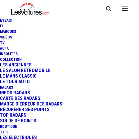
ESSAIS
F1
MARQUES
VIDÉOS
Aire de covoiturage
TV
ACTU
INSOLITES
Martin-Église
COLLECTION
LES ANCIENNES
LE SALON RÉTROMOBILE
LE MANS CLASSIC
LE TOUR AUTO
Cette
Aire de covoiturage
, du nom de
Rouxmenil-
RADARS
Bouteilles
, située à
Martin-Église
, dans le département
INFOS RADARS
CARTE DES RADARS
de
Seine-Maritime
(
Normandie
), est un lieu pratique et
MARGE D’ERREUR DES RADARS
accessible pour faciliter vos déplacements partagés.
RÉCUPÉRER SES POINTS
TOP RADARS
Positionnée
RD 154E / RD 485
, à proximité de
Zone
SOLDE DE POINTS
Industrielle Louis Delaporte
, elle bénéficie d’un
BOUTIQUE
TYPE
emplacement stratégique
qui la rend idéale pour les
LES ÉLECTRIQUES