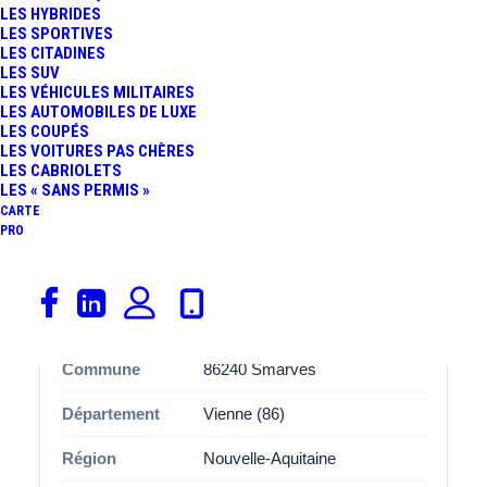
LES HYBRIDES
Avec ses
5 places de stationnement
, cette aire
Ligugé
LES SPORTIVES
LES CITADINES
Domaine public
est spécialement aménagée pour
LES SUV
accueillir les covoitureurs dans des bonnes conditions.
LES VÉHICULES MILITAIRES
Que vous soyez conducteur ou passager, vous
LES AUTOMOBILES DE LUXE
LES COUPÉS
apprécierez l’organisation et l’espace disponibles, pensés
LES VOITURES PAS CHÈRES
pour améliorer l’expérience de covoiturage.
LES CABRIOLETS
LES « SANS PERMIS »
CARTE
PRO
Informations
Catégorie
Covoiturage
Adresse
Rue Marie Curie
Commune
86240 Smarves
Département
Vienne (86)
Région
Nouvelle-Aquitaine