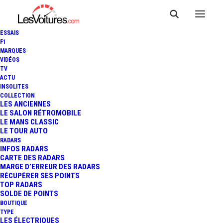
ESSAIS
F1
MARQUES
VIDÉOS
Aire de covoiturage
TV
ACTU
INSOLITES
smarves
COLLECTION
LES ANCIENNES
LE SALON RÉTROMOBILE
LE MANS CLASSIC
LE TOUR AUTO
Cette
Aire de covoiturage
, du nom de
Rue Marie Curie
,
RADARS
située à
Smarves
, dans le département de
Vienne
INFOS RADARS
CARTE DES RADARS
(
Nouvelle-Aquitaine
), est un lieu pratique et accessible
MARGE D’ERREUR DES RADARS
pour faciliter vos déplacements partagés. Positionnée
RÉCUPÉRER SES POINTS
TOP RADARS
Rue Marie Curie
, à proximité de
Rue Marie Curie
, elle
SOLDE DE POINTS
bénéficie d’un emplacement stratégique
qui la rend idéale
BOUTIQUE
TYPE
pour les trajets du quotidien ou les longues distances.
LES ÉLECTRIQUES