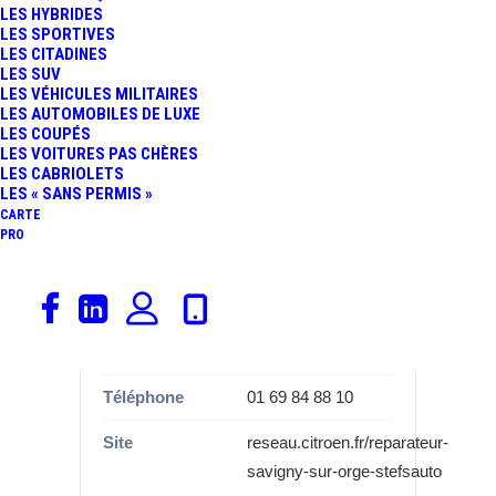
LES HYBRIDES
Informations
LES SPORTIVES
LES CITADINES
Catégorie
Garages, Citroën
LES SUV
LES VÉHICULES MILITAIRES
Marque
Citroën
LES AUTOMOBILES DE LUXE
LES COUPÉS
LES VOITURES PAS CHÈRES
Adresse
163 Boulevard
LES CABRIOLETS
Aristide Briand
LES « SANS PERMIS »
CARTE
Commune
91600 Savigny sur
PRO
Orge
Département
Essonne (91)
Région
Île-de-France
Téléphone
01 69 84 88 10
Site
reseau.citroen.fr/reparateur-
savigny-sur-orge-stefsauto