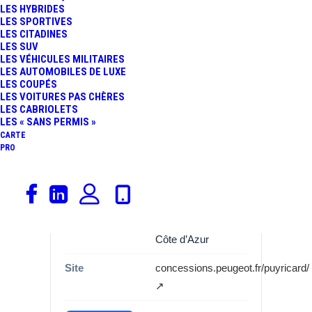
LES HYBRIDES
LES SPORTIVES
Catégorie
Garages, Peugeot
LES CITADINES
LES SUV
Marque
Peugeot
LES VÉHICULES MILITAIRES
LES AUTOMOBILES DE LUXE
Adresse
2535 ROUTE DU
LES COUPÉS
LES VOITURES PAS CHÈRES
COLONEL
LES CABRIOLETS
MAURICE BELLEC
LES « SANS PERMIS »
CARTE
Commune
13540
PRO
Département
Bouches-du-Rhône
(13)
Région
Provence-Alpes-
Côte d’Azur
Site
concessions.peugeot.fr/puyricard/
↗