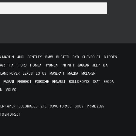
N MARTIN
AUDI
BENTLEY
BMW
BUGATTI
BYD
CHEVROLET
CITROËN
RARI
FIAT
FORD
HONDA
HYUNDAI
INFINITI
JAGUAR
JEEP
KIA
LAND ROVER
LEXUS
LOTUS
MASERATI
MAZDA
MCLAREN
PAGANI
PEUGEOT
PORSCHE
RENAULT
ROLLS-ROYCE
SEAT
SKODA
EN
VOLVO
EN PAPIER
COLORIAGES
ZFE
COVOITURAGE
GOUV
PRIME 2025
TS EN DIRECT