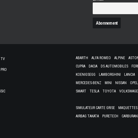
N
ABARTH
ALFA ROMEO
ALPINE
ASTO
 TV
CUPRA
DACIA
DS AUTOMOBILES
FER
 PRO
KOENIGSEGG
LAMBORGHINI
LANCIA
MERCEDES-BENZ
MINI
NISSAN
OPEL
SSIC
SMART
TESLA
TOYOTA
VOLKSWAG
SIMULATEUR CARTE GRISE
MAQUETTES 
AIRBAG TAKATA
PURETECH
CARBURAN