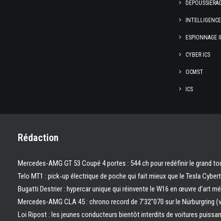
DÉPOUSSIÉRA
INTELLIGENC
ESPIONNAGE I
CYBER ICS
OCMST
ICS
Rédaction
Mercedes-AMG GT 53 Coupé 4 portes : 544 ch pour redéfinir le grand to
Telo MT1 : pick‑up électrique de poche qui fait mieux que le Tesla Cyber
Bugatti Destrier : hypercar unique qui réinvente le W16 en œuvre d’art m
Mercedes-AMG CLA 45 : chrono record de 7’32″070 sur le Nürburgring (
Loi Ripost : les jeunes conducteurs bientôt interdits de voitures puissa