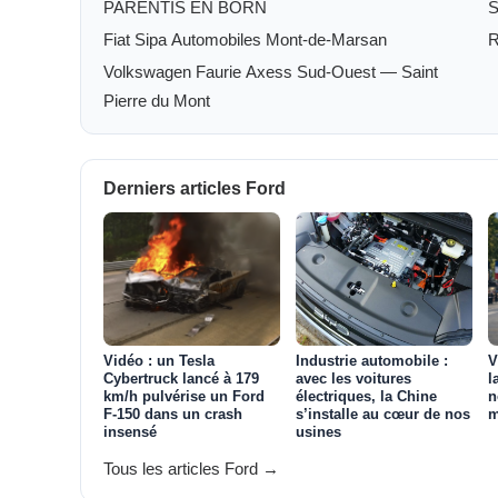
PARENTIS EN BORN
S
Fiat Sipa Automobiles Mont-de-Marsan
Volkswagen Faurie Axess Sud-Ouest — Saint
Pierre du Mont
Derniers articles Ford
Vidéo : un Tesla
Industrie automobile :
V
Cybertruck lancé à 179
avec les voitures
l
km/h pulvérise un Ford
électriques, la Chine
n
F‑150 dans un crash
s’installe au cœur de nos
m
insensé
usines
Tous les articles Ford →