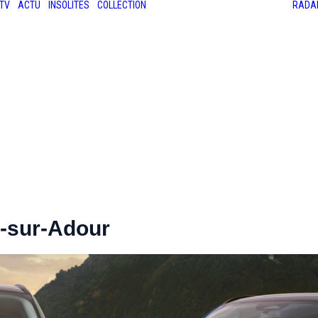
TV
ACTU
INSOLITES
COLLECTION
RADA
LES ANCIENNES
LE SALON RÉTROMOBILE
LE MANS CLASSIC
LE TOUR AUTO
e-sur-Adour