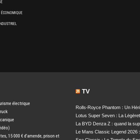
GE
E ÉCONOMIQUE
NDUSTRIEL
TV
urisme électrique
Rolls-Royce Phantom : Un Héri
truck
Lotus Super Seven : La Légère
écanique
La BYD Denza Z : quand la super
vidéo)
Le Mans Classic Legend 2026 :
ntes, 15 000 € d’amende, prison et
Spa Classic : Le Temple du Sp