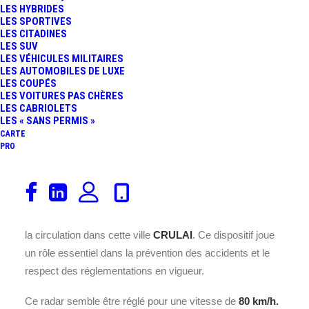
LES HYBRIDES
LES SPORTIVES
LES CITADINES
LES SUV
LES VÉHICULES MILITAIRES
LES AUTOMOBILES DE LUXE
LES COUPÉS
Ce radar est installé sur la
LES VOITURES PAS CHÈRES
LES CABRIOLETS
RD918, au cœur de la commune
LES « SANS PERMIS »
de CRULAI, située dans le
CARTE
département 61 en France.
PRO
Placé à cet endroit précis la
RD918
, il assure un contrôle
efficace de la vitesse des véhicules pour garantir la
sécurité des usagers de la route et améliorer la fluidité de
la circulation dans cette ville
CRULAI
. Ce dispositif joue
un rôle essentiel dans la prévention des accidents et le
respect des réglementations en vigueur.
Ce radar semble être réglé pour une vitesse de
80 km/h.