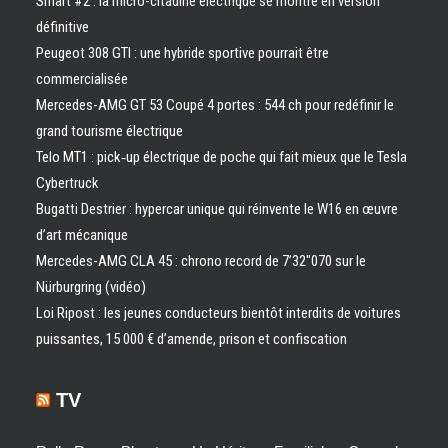
Smart #2 : la micro-citadine électrique se montre en version
définitive
Peugeot 308 GTI : une hybride sportive pourrait être
commercialisée
Mercedes-AMG GT 53 Coupé 4 portes : 544 ch pour redéfinir le
grand tourisme électrique
Telo MT1 : pick‑up électrique de poche qui fait mieux que le Tesla
Cybertruck
Bugatti Destrier : hypercar unique qui réinvente le W16 en œuvre
d’art mécanique
Mercedes-AMG CLA 45 : chrono record de 7’32″070 sur le
Nürburgring (vidéo)
Loi Ripost : les jeunes conducteurs bientôt interdits de voitures
puissantes, 15 000 € d’amende, prison et confiscation
TV