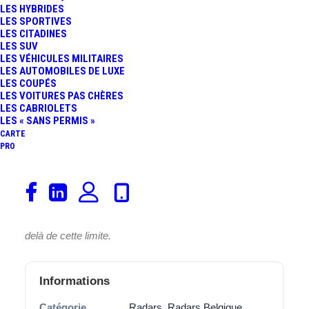
LES HYBRIDES
LES SPORTIVES
LES CITADINES
LES SUV
LES VÉHICULES MILITAIRES
LES AUTOMOBILES DE LUXE
LES COUPÉS
Ce radar fixe belge semble avoir une vitesse limitée à
LES VOITURES PAS CHÈRES
« 30 » km/h. Le radar est situé à Kerkweg dans la ville
LES CABRIOLETS
LES « SANS PERMIS »
de Grammont, dans la région de Aalst.
CARTE
PRO
En Belgique, à
Flandre-Orientale
, et sur ce
Radar fixe
,
les excès de vitesse sont sanctionnés par des amendes.
La tolérance des radars est de 6 km/h pour les routes
limitées à moins de 100 km/h et de 6 % pour celles au-
delà de cette limite.
Informations
Catégorie
Radars, Radars Belgique