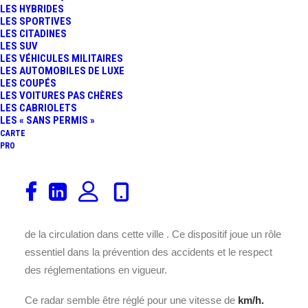
LES HYBRIDES
LES SPORTIVES
LES CITADINES
LES SUV
LES VÉHICULES MILITAIRES
LES AUTOMOBILES DE LUXE
LES COUPÉS
Ce radar est installé sur la RD
LES VOITURES PAS CHÈRES
LES CABRIOLETS
6007, au cœur de la commune
LES « SANS PERMIS »
de , située dans le département
CARTE
6 en France.
PRO
Placé à cet endroit précis la
RD 6007
, il assure un
contrôle efficace de la vitesse des véhicules pour garantir
la sécurité des usagers de la route et améliorer la fluidité
de la circulation dans cette ville
. Ce dispositif joue un rôle
essentiel dans la prévention des accidents et le respect
des réglementations en vigueur.
Ce radar semble être réglé pour une vitesse de
km/h.