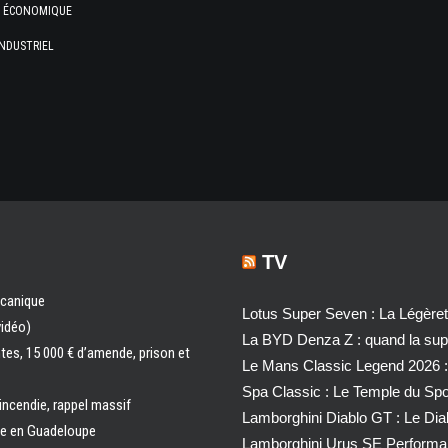
E ÉCONOMIQUE
NDUSTRIEL
TV
écanique
Lotus Super Seven : La Légère
vidéo)
La BYD Denza Z : quand la super
ntes, 15 000 € d’amende, prison et
Le Mans Classic Legend 2026 :
Spa Classic : Le Temple du Sp
 incendie, rappel massif
Lamborghini Diablo GT : Le Di
ale en Guadeloupe
Lamborghini Urus SE Performa