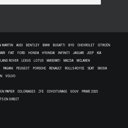
N MARTIN
AUDI
BENTLEY
BMW
BUGATTI
BYD
CHEVROLET
CITROËN
RARI
FIAT
FORD
HONDA
HYUNDAI
INFINITI
JAGUAR
JEEP
KIA
LAND ROVER
LEXUS
LOTUS
MASERATI
MAZDA
MCLAREN
PAGANI
PEUGEOT
PORSCHE
RENAULT
ROLLS-ROYCE
SEAT
SKODA
EN
VOLVO
EN PAPIER
COLORIAGES
ZFE
COVOITURAGE
GOUV
PRIME 2025
TS EN DIRECT