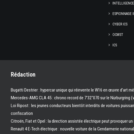
INTELLIGENC
ESPIONNAGE I
CYBER ICS
OCMST
ICS
Rédaction
Bugatti Destrier : hypercar unique qui réinvente le W16 en œuvre d’art m
Mercedes-AMG CLA 45 : chrono record de 7’32″070 sur le Nürburgring (
Loi Ripost : les jeunes conducteurs bientôt interdits de voitures puissa
confiscation
Citroën, Fiat et Opel : la direction assistée électrique peut provoquer un
Renault 4 E-Tech électrique : nouvelle voiture de la Gendarmerie nation