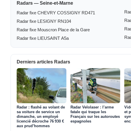
Radars — Seine-et-Marne
Ra
Radar fixe CHEVRY COSSIGNY RD471
Rad
Radar fixe LESIGNY RN104
Ra
Radar fixe Mouscron Place de la Gare
Rad
Radar fixe LIEUSAINT A5a
Derniers articles Radars
Radar : flashé au volant de
Radar Velolaser : l’arme
Vid
sa voiture de service un
fatale qui traque les
et 
dimanche, un employé
Français sur les autoroutes
sym
licencié décroche 76 930 €
espagnoles
enc
aux prud’hommes