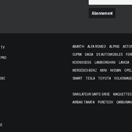
N
ABARTH
ALFA ROMEO
ALPINE
ASTO
 TV
CUPRA
DACIA
DS AUTOMOBILES
FER
 PRO
KOENIGSEGG
LAMBORGHINI
LANCIA
MERCEDES-BENZ
MINI
NISSAN
OPEL
SSIC
SMART
TESLA
TOYOTA
VOLKSWAG
SIMULATEUR CARTE GRISE
MAQUETTES 
AIRBAG TAKATA
PURETECH
CARBURAN
GE