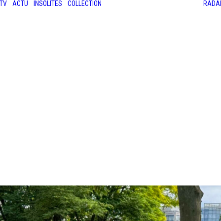
TV
ACTU
INSOLITES
COLLECTION
RADA
LES ANCIENNES
LE SALON RÉTROMOBILE
LE MANS CLASSIC
LE TOUR AUTO