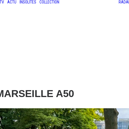
TV
ACTU
INSOLITES
COLLECTION
RADA
LES ANCIENNES
LE SALON RÉTROMOBILE
LE MANS CLASSIC
LE TOUR AUTO
 MARSEILLE A50