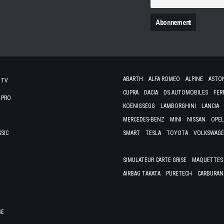
N
ABARTH
ALFA ROMEO
ALPINE
ASTO
 TV
CUPRA
DACIA
DS AUTOMOBILES
FER
 PRO
KOENIGSEGG
LAMBORGHINI
LANCIA
MERCEDES-BENZ
MINI
NISSAN
OPEL
SSIC
SMART
TESLA
TOYOTA
VOLKSWAG
SIMULATEUR CARTE GRISE
MAQUETTES 
AIRBAG TAKATA
PURETECH
CARBURAN
GE