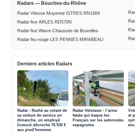
Radars — Bouches-du-Rhône
Rad
Radar Vitesse Moyenne ISTRES RN1569
Rad
Radar fixe ARLES RD570N
Rad
Radar fixe Wavre Chaussée de Bruxelles
Ra
Radar feu rouge LES PENNES MIRABEAU
Derniers articles Radars
Radar : flashé au volant de
Radar Velolaser : l’arme
Vid
sa voiture de service un
fatale qui traque les
et 
dimanche, un employé
Français sur les autoroutes
sym
licencié décroche 76 930 €
espagnoles
enc
aux prud’hommes