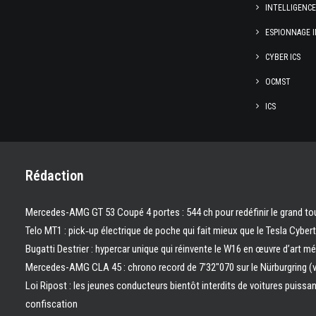
INTELLIGENC
ESPIONNAGE I
CYBER ICS
OCMST
ICS
Rédaction
Mercedes-AMG GT 53 Coupé 4 portes : 544 ch pour redéfinir le grand to
Telo MT1 : pick‑up électrique de poche qui fait mieux que le Tesla Cyber
Bugatti Destrier : hypercar unique qui réinvente le W16 en œuvre d’art m
Mercedes-AMG CLA 45 : chrono record de 7’32″070 sur le Nürburgring (
Loi Ripost : les jeunes conducteurs bientôt interdits de voitures puissa
confiscation