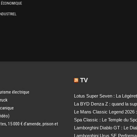
E ÉCONOMIQUE
NDUSTRIEL
TV
urisme électrique
Lotus Super Seven : La Légère
truck
La BYD Denza Z : quand la super
écanique
Le Mans Classic Legend 2026 :
vidéo)
Spa Classic : Le Temple du Sp
ntes, 15 000 € d’amende, prison et
Lamborghini Diablo GT : Le Di
Lamborghini Urus SE Performa