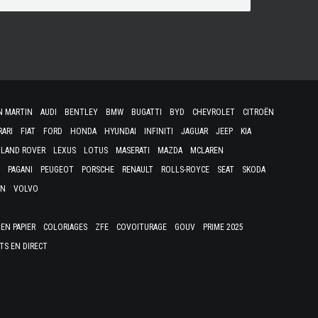
N MARTIN
AUDI
BENTLEY
BMW
BUGATTI
BYD
CHEVROLET
CITROËN
RARI
FIAT
FORD
HONDA
HYUNDAI
INFINITI
JAGUAR
JEEP
KIA
LAND ROVER
LEXUS
LOTUS
MASERATI
MAZDA
MCLAREN
PAGANI
PEUGEOT
PORSCHE
RENAULT
ROLLS-ROYCE
SEAT
SKODA
EN
VOLVO
EN PAPIER
COLORIAGES
ZFE
COVOITURAGE
GOUV
PRIME 2025
TS EN DIRECT