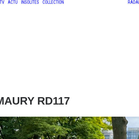
TV
ACTU
INSOLITES
COLLECTION
RADA
LES ANCIENNES
LE SALON RÉTROMOBILE
LE MANS CLASSIC
LE TOUR AUTO
 MAURY RD117