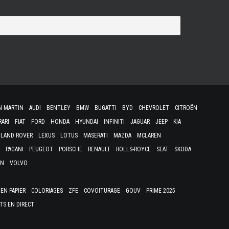
N MARTIN
AUDI
BENTLEY
BMW
BUGATTI
BYD
CHEVROLET
CITROËN
RARI
FIAT
FORD
HONDA
HYUNDAI
INFINITI
JAGUAR
JEEP
KIA
LAND ROVER
LEXUS
LOTUS
MASERATI
MAZDA
MCLAREN
PAGANI
PEUGEOT
PORSCHE
RENAULT
ROLLS-ROYCE
SEAT
SKODA
EN
VOLVO
EN PAPIER
COLORIAGES
ZFE
COVOITURAGE
GOUV
PRIME 2025
TS EN DIRECT