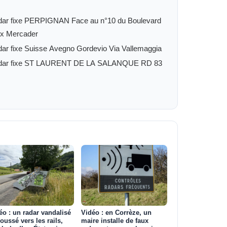
ar fixe PERPIGNAN Face au n°10 du Boulevard
ix Mercader
ar fixe Suisse Avegno Gordevio Via Vallemaggia
dar fixe ST LAURENT DE LA SALANQUE RD 83
éo : un radar vandalisé
Vidéo : en Corrèze, un
poussé vers les rails,
maire installe de faux