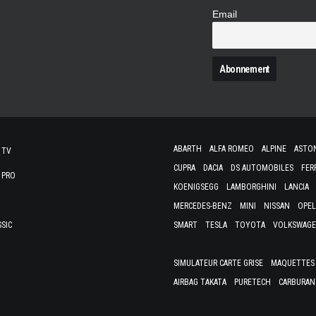
Email
N
ABARTH
ALFA ROMEO
ALPINE
ASTO
 TV
CUPRA
DACIA
DS AUTOMOBILES
FER
 PRO
KOENIGSEGG
LAMBORGHINI
LANCIA
MERCEDES-BENZ
MINI
NISSAN
OPEL
SSIC
SMART
TESLA
TOYOTA
VOLKSWAG
SIMULATEUR CARTE GRISE
MAQUETTES 
AIRBAG TAKATA
PURETECH
CARBURAN