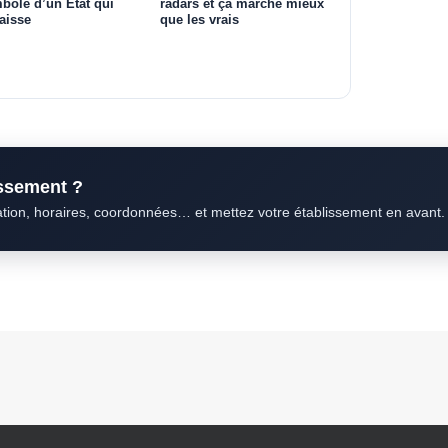
bole d’un État qui
radars et ça marche mieux
aisse
que les vrais
issement ?
ation, horaires, coordonnées… et mettez votre établissement en avant.