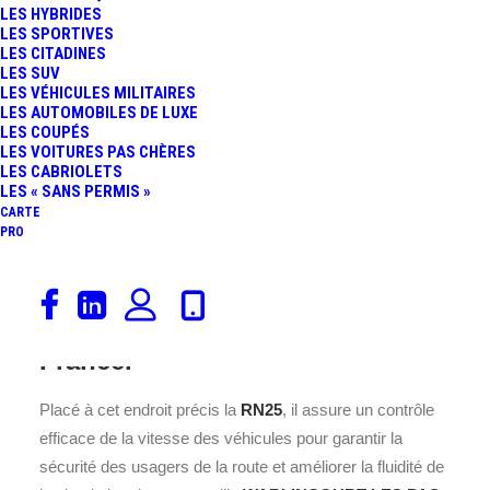
LES HYBRIDES
LES SPORTIVES
LES CITADINES
LES SUV
LES VÉHICULES MILITAIRES
LES AUTOMOBILES DE LUXE
LES COUPÉS
LES VOITURES PAS CHÈRES
LES CABRIOLETS
LES « SANS PERMIS »
CARTE
Ce radar est installé sur la RN25,
PRO
au cœur de la commune de
WARLINCOURT LES PAS, située
dans le département 62 en
France.
Placé à cet endroit précis la
RN25
, il assure un contrôle
efficace de la vitesse des véhicules pour garantir la
sécurité des usagers de la route et améliorer la fluidité de