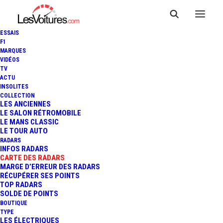
ESSAIS
F1
MARQUES
VIDÉOS
Radar Vitesse
TV
ACTU
INSOLITES
Moyenne
COLLECTION
LES ANCIENNES
WARLINCOURT LES
LE SALON RÉTROMOBILE
LE MANS CLASSIC
LE TOUR AUTO
PAS RN25
RADARS
INFOS RADARS
CARTE DES RADARS
MARGE D’ERREUR DES RADARS
RÉCUPÉRER SES POINTS
TOP RADARS
SOLDE DE POINTS
BOUTIQUE
TYPE
LES ÉLECTRIQUES