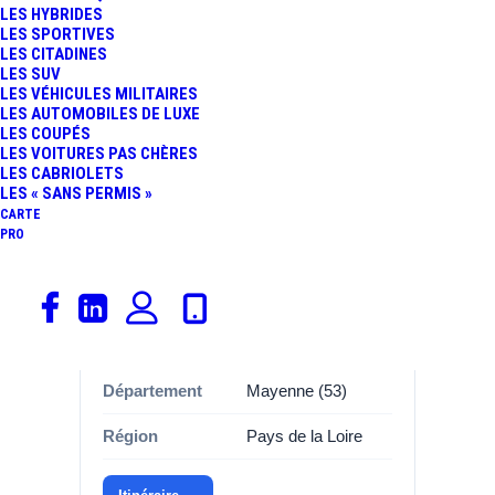
LES HYBRIDES
LES SPORTIVES
LES CITADINES
LES SUV
Informations
LES VÉHICULES MILITAIRES
LES AUTOMOBILES DE LUXE
Catégorie
Garages, Renault
LES COUPÉS
LES VOITURES PAS CHÈRES
Marque
Renault
LES CABRIOLETS
LES « SANS PERMIS »
Adresse
Rue de la
CARTE
PRO
republique de la
republique
Commune
53230 COSSE LE
VIVIEN
Département
Mayenne (53)
Région
Pays de la Loire