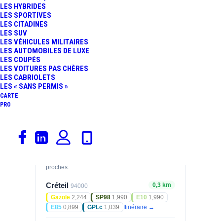
LES HYBRIDES
LES SPORTIVES
GAZOLE
SP98
LES CITADINES
2,101
1,990
€/L
€/L
LES SUV
07/08/2026
07/08/2026
LES VÉHICULES MILITAIRES
LES AUTOMOBILES DE LUXE
E10
E85
LES COUPÉS
1,943
0,874
LES VOITURES PAS CHÈRES
€/L
€/L
LES CABRIOLETS
07/08/2026
07/08/2026
LES « SANS PERMIS »
CARTE
Prix relevés le 07/08/2026 — mis à jour
PRO
automatiquement.
Stations à proximité
Comparez les tarifs des stations les plus
proches.
Créteil
0,3 km
94000
Gazole
2,244
SP98
1,990
E10
1,990
E85
0,899
GPLc
1,039
Itinéraire →