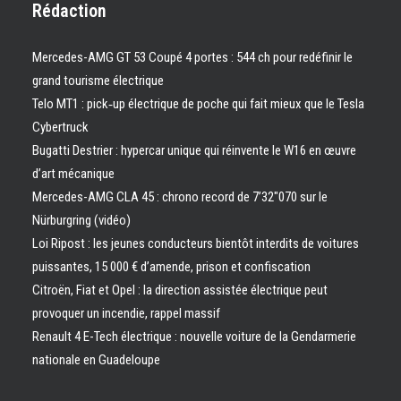
Rédaction
Mercedes-AMG GT 53 Coupé 4 portes : 544 ch pour redéfinir le
grand tourisme électrique
Telo MT1 : pick‑up électrique de poche qui fait mieux que le Tesla
Cybertruck
Bugatti Destrier : hypercar unique qui réinvente le W16 en œuvre
d’art mécanique
Mercedes-AMG CLA 45 : chrono record de 7’32″070 sur le
Nürburgring (vidéo)
Loi Ripost : les jeunes conducteurs bientôt interdits de voitures
puissantes, 15 000 € d’amende, prison et confiscation
Citroën, Fiat et Opel : la direction assistée électrique peut
provoquer un incendie, rappel massif
Renault 4 E-Tech électrique : nouvelle voiture de la Gendarmerie
nationale en Guadeloupe