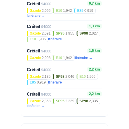
Créteil
0,7 km
94000
Gazole
2,095
E10
1,942
E85
0,919
Itinéraire →
Créteil
1,3 km
94000
Gazole
2,091
SP95
1,955
SP98
2,027
E10
1,935
Itinéraire →
Créteil
1,5 km
94000
Gazole
2,098
E10
1,942
Itinéraire →
Créteil
2,2 km
94000
Gazole
2,135
SP98
2,046
E10
1,966
E85
0,919
Itinéraire →
Créteil
2,2 km
94000
Gazole
2,358
SP95
2,239
SP98
2,335
Itinéraire →