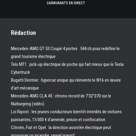
CARBURANTS EN DIRECT
Rédaction
Mercedes-AMG GT 53 Coupé 4 portes : 544 ch pour redéfinir le
grand tourisme électrique
Telo MT1 : pick‑up électrique de poche qui fait mieux que le Tesla
Cybertruck
Bugatti Destrier : hypercar unique qui réinvente le W16 en œuvre
d’art mécanique
Mercedes-AMG CLA 45 : chrono record de 7’32″070 sur le
Nürburgring (vidéo)
Loi Ripost : les jeunes conducteurs bientôt interdits de voitures
puissantes, 15 000 € d’amende, prison et confiscation
Citroën, Fiat et Opel : la direction assistée électrique peut
provoquer un incendie, rappel massif