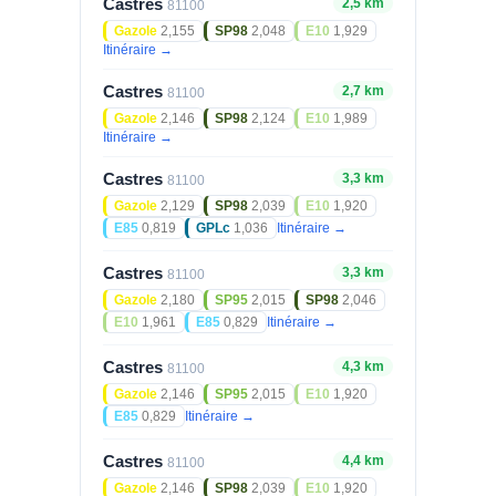
Castres
2,5 km
81100
Gazole
2,155
SP98
2,048
E10
1,929
Itinéraire →
Castres
2,7 km
81100
Gazole
2,146
SP98
2,124
E10
1,989
Itinéraire →
Castres
3,3 km
81100
Gazole
2,129
SP98
2,039
E10
1,920
E85
0,819
GPLc
1,036
Itinéraire →
Castres
3,3 km
81100
Gazole
2,180
SP95
2,015
SP98
2,046
E10
1,961
E85
0,829
Itinéraire →
Castres
4,3 km
81100
Gazole
2,146
SP95
2,015
E10
1,920
E85
0,829
Itinéraire →
Castres
4,4 km
81100
Gazole
2,146
SP98
2,039
E10
1,920