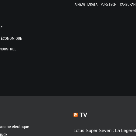
AIRBAG TAKATA
PURETECH
CARBURAN
GE
E ÉCONOMIQUE
NDUSTRIEL
TV
urisme électrique
Lotus Super Seven : La Légère
truck