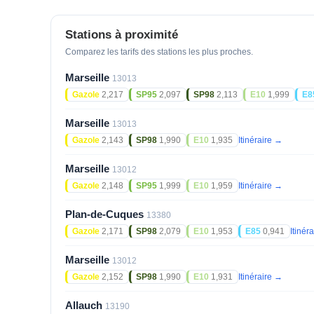
Stations à proximité
Comparez les tarifs des stations les plus proches.
Marseille
13013
Gazole
2,217
SP95
2,097
SP98
2,113
E10
1,999
E8
Marseille
13013
Gazole
2,143
SP98
1,990
E10
1,935
Itinéraire →
Marseille
13012
Gazole
2,148
SP95
1,999
E10
1,959
Itinéraire →
Plan-de-Cuques
13380
Gazole
2,171
SP98
2,079
E10
1,953
E85
0,941
Itinér
Marseille
13012
Gazole
2,152
SP98
1,990
E10
1,931
Itinéraire →
Allauch
13190