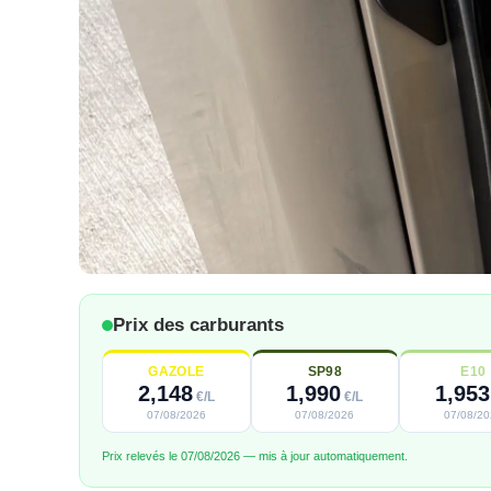
Prix des carburants
GAZOLE
SP98
E10
2,148
1,990
1,953
€/L
€/L
07/08/2026
07/08/2026
07/08/2
Prix relevés le 07/08/2026 — mis à jour automatiquement.