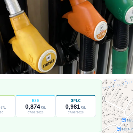
E85
GPLC
0,874
0,981
€/L
€/L
€/L
026
07/08/2026
07/08/2026