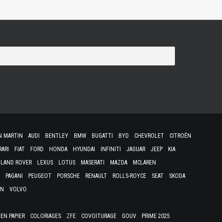
N MARTIN
AUDI
BENTLEY
BMW
BUGATTI
BYD
CHEVROLET
CITROËN
RARI
FIAT
FORD
HONDA
HYUNDAI
INFINITI
JAGUAR
JEEP
KIA
LAND ROVER
LEXUS
LOTUS
MASERATI
MAZDA
MCLAREN
PAGANI
PEUGEOT
PORSCHE
RENAULT
ROLLS-ROYCE
SEAT
SKODA
EN
VOLVO
EN PAPIER
COLORIAGES
ZFE
COVOITURAGE
GOUV
PRIME 2025