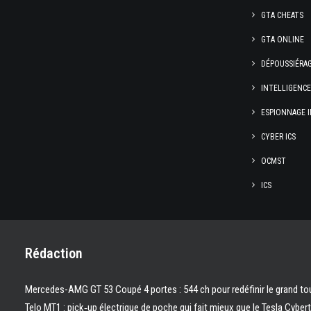
GTA CHEATS
GTA ONLINE
DÉPOUSSIÉRA
INTELLIGENC
ESPIONNAGE I
CYBER ICS
OCMST
ICS
Rédaction
Mercedes-AMG GT 53 Coupé 4 portes : 544 ch pour redéfinir le grand to
Telo MT1 : pick‑up électrique de poche qui fait mieux que le Tesla Cyber