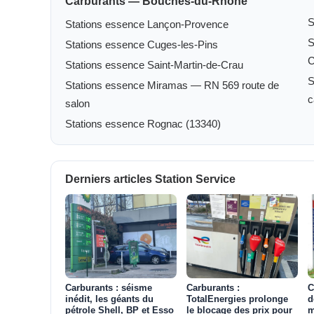
Carburants — Bouches-du-Rhône
S
Stations essence Lançon-Provence
S
Stations essence Cuges-les-Pins
Stations essence Saint-Martin-de-Crau
S
Stations essence Miramas — RN 569 route de
c
salon
Stations essence Rognac (13340)
Derniers articles Station Service
Carburants : séisme
Carburants :
C
inédit, les géants du
TotalEnergies prolonge
d
pétrole Shell, BP et Esso
le blocage des prix pour
m