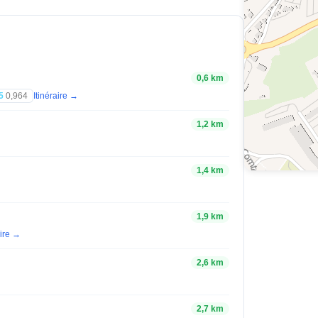
0,6 km
5
0,964
Itinéraire →
1,2 km
1,4 km
1,9 km
aire →
2,6 km
2,7 km