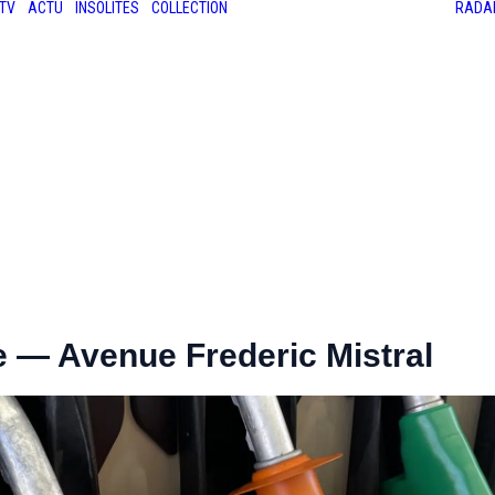
TV
ACTU
INSOLITES
COLLECTION
RADA
LES ANCIENNES
LE SALON RÉTROMOBILE
LE MANS CLASSIC
LE TOUR AUTO
e — Avenue Frederic Mistral