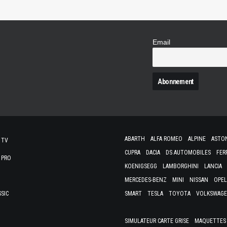
Email
N
ABARTH
ALFA ROMEO
ALPINE
ASTO
 TV
CUPRA
DACIA
DS AUTOMOBILES
FER
 PRO
KOENIGSEGG
LAMBORGHINI
LANCIA
MERCEDES-BENZ
MINI
NISSAN
OPEL
SSIC
SMART
TESLA
TOYOTA
VOLKSWAG
SIMULATEUR CARTE GRISE
MAQUETTES 