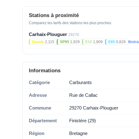
Stations à proximité
Comparez les tarifs des stations les plus proches.
Carhaix-Plouguer
29270
Gazole
2,115
SP95
1,929
E10
1,909
E85
0,828
Itinér
Informations
Catégorie
Carburants
Adresse
Rue de Callac
Commune
29270 Carhaix-Plouguer
Département
Finistère (29)
Région
Bretagne