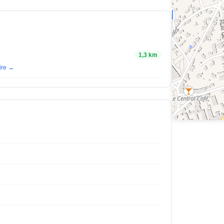
1,3 km
aire →