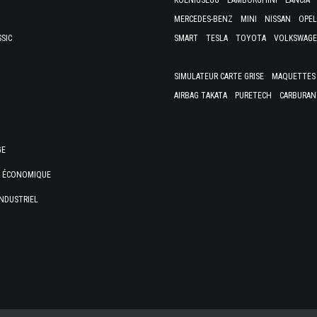
KOENIGSEGG
LAMBORGHINI
LANCIA
MERCEDES-BENZ
MINI
NISSAN
OPEL
SSIC
SMART
TESLA
TOYOTA
VOLKSWAG
SIMULATEUR CARTE GRISE
MAQUETTES 
AIRBAG TAKATA
PURETECH
CARBURAN
GE
E ÉCONOMIQUE
NDUSTRIEL