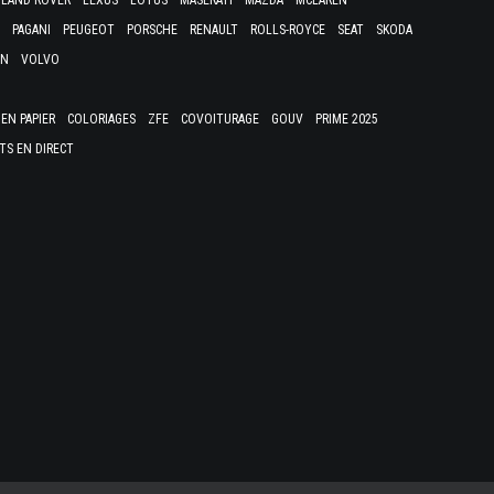
LAND ROVER
LEXUS
LOTUS
MASERATI
MAZDA
MCLAREN
PAGANI
PEUGEOT
PORSCHE
RENAULT
ROLLS-ROYCE
SEAT
SKODA
EN
VOLVO
EN PAPIER
COLORIAGES
ZFE
COVOITURAGE
GOUV
PRIME 2025
TS EN DIRECT