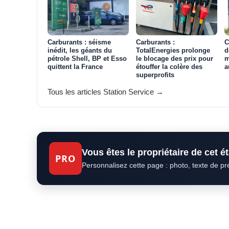
Carburants : séisme
Carburants :
C
inédit, les géants du
TotalEnergies prolonge
d
pétrole Shell, BP et Esso
le blocage des prix pour
m
quittent la France
étouffer la colère des
a
superprofits
Tous les articles Station Service →
Vous êtes le propriétaire de cet 
PRO
Personnalisez cette page : photo, texte de p