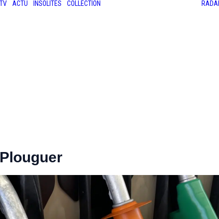
TV
ACTU
INSOLITES
COLLECTION
RADA
LES ANCIENNES
LE SALON RÉTROMOBILE
LE MANS CLASSIC
LE TOUR AUTO
-Plouguer