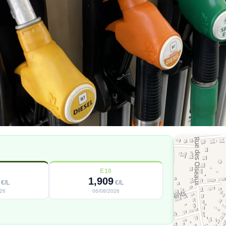
E10
1,909
€/L
€/L
026
06/08/2026