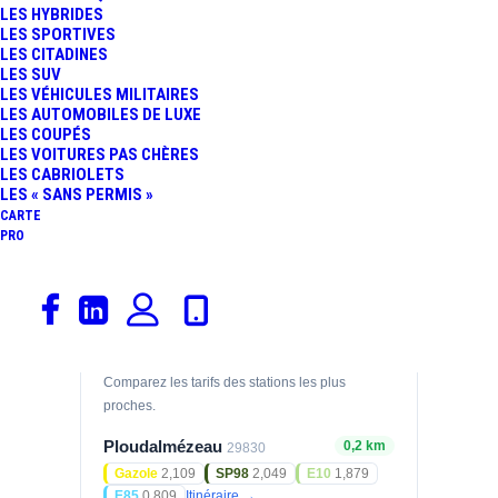
LES HYBRIDES
Prix des carburants
LES SPORTIVES
LES CITADINES
LES SUV
GAZOLE
SP95
2,190
2,029
LES VÉHICULES MILITAIRES
€/L
€/L
LES AUTOMOBILES DE LUXE
04/08/2026
04/08/2026
LES COUPÉS
LES VOITURES PAS CHÈRES
E10
LES CABRIOLETS
1,999
€/L
LES « SANS PERMIS »
04/08/2026
CARTE
PRO
Prix relevés le 04/08/2026 — mis à jour
automatiquement.
Stations à proximité
Comparez les tarifs des stations les plus
proches.
Ploudalmézeau
0,2 km
29830
Gazole
2,109
SP98
2,049
E10
1,879
E85
0,809
Itinéraire →