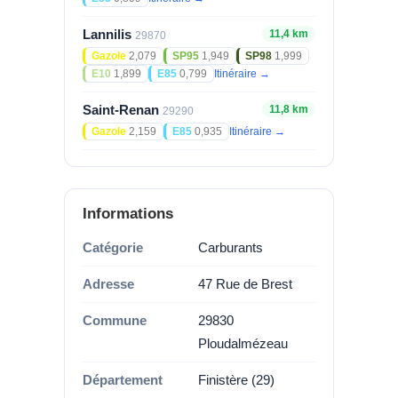
Lannilis
11,4 km
29870
Gazole
2,079
SP95
1,949
SP98
1,999
E10
1,899
E85
0,799
Itinéraire →
Saint-Renan
11,8 km
29290
Gazole
2,159
E85
0,935
Itinéraire →
Informations
Catégorie
Carburants
Adresse
47 Rue de Brest
Commune
29830
Ploudalmézeau
Département
Finistère (29)