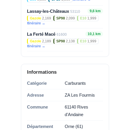
Lassay-les-Châteaux
9,6 km
53110
Gazole
2,169
SP98
2,099
E10
1,999
Itinéraire →
La Ferté Macé
10,1 km
61600
Gazole
2,189
SP98
2,138
E10
1,999
Itinéraire →
Informations
Catégorie
Carburants
Adresse
ZA Les Fourmis
Commune
61140 Rives
d'Andaine
Département
Orne (61)