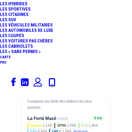
LES HYBRIDES
Prix des carburants
LES SPORTIVES
LES CITADINES
LES SUV
GAZOLE
SP95
2,219
2,099
LES VÉHICULES MILITAIRES
€/L
€/L
LES AUTOMOBILES DE LUXE
04/08/2026
02/08/2026
LES COUPÉS
LES VOITURES PAS CHÈRES
SP98
LES CABRIOLETS
2,149
€/L
LES « SANS PERMIS »
02/08/2026
CARTE
PRO
Prix relevés le 02/08/2026 — mis à jour
automatiquement.
Stations à proximité
Comparez les tarifs des stations les plus
proches.
La Ferté Macé
9 km
61600
Gazole
2,149
SP98
2,098
E10
1,964
E85
0,809
GPLc
1,089
Itinéraire →