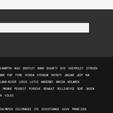
N MARTIN
AUDI
BENTLEY
BMW
BUGATTI
BYD
CHEVROLET
CITROËN
RARI
FIAT
FORD
HONDA
HYUNDAI
INFINITI
JAGUAR
JEEP
KIA
LAND ROVER
LEXUS
LOTUS
MASERATI
MAZDA
MCLAREN
PAGANI
PEUGEOT
PORSCHE
RENAULT
ROLLS-ROYCE
SEAT
SKODA
EN
VOLVO
EN PAPIER
COLORIAGES
ZFE
COVOITURAGE
GOUV
PRIME 2025