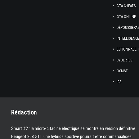
GTA CHEATS
GTA ONLINE
DÉPOUSSIÉRA
INTELLIGENC
ESPIONNAGE I
CYBER ICS
OCMST
ICS
Rédaction
Smart #2 : la micro-citadine électrique se montre en version définitive
Peugeot 308 GTI : une hybride sportive pourrait être commercialisée