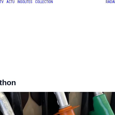
TV
ACTU
INSOLITES
COLLECTION
RADA
LES ANCIENNES
LE SALON RÉTROMOBILE
LE MANS CLASSIC
LE TOUR AUTO
ython