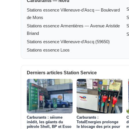
Carburants — Nord
S
Stations essence Villeneuve-d’Ascq — Boulevard
de Mons
S
Stations essence Armentières — Avenue Aristide
S
Briand
S
Stations essence Villeneuve-d’Ascq (59650)
Stations essence Loos
Derniers articles Station Service
Carburants : séisme
Carburants :
C
inédit, les géants du
TotalEnergies prolonge
d
pétrole Shell, BP et Esso
le blocage des prix pour
m