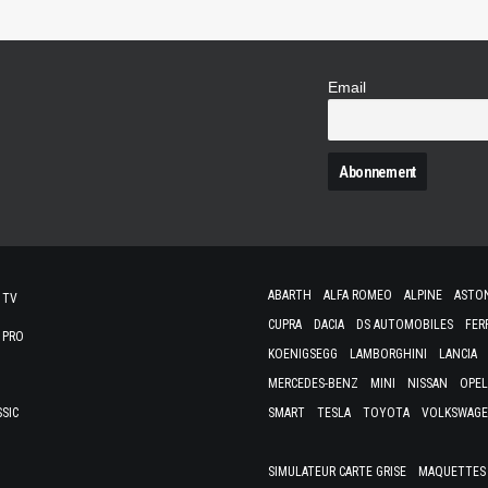
Email
N
ABARTH
ALFA ROMEO
ALPINE
ASTO
 TV
CUPRA
DACIA
DS AUTOMOBILES
FER
 PRO
KOENIGSEGG
LAMBORGHINI
LANCIA
MERCEDES-BENZ
MINI
NISSAN
OPEL
SSIC
SMART
TESLA
TOYOTA
VOLKSWAG
SIMULATEUR CARTE GRISE
MAQUETTES 