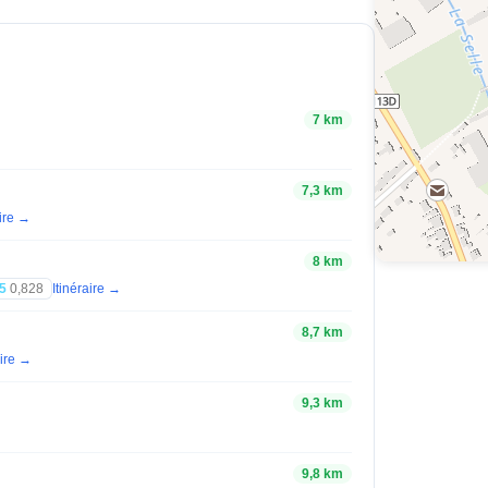
7 km
7,3 km
aire →
8 km
5
0,828
Itinéraire →
8,7 km
aire →
9,3 km
9,8 km