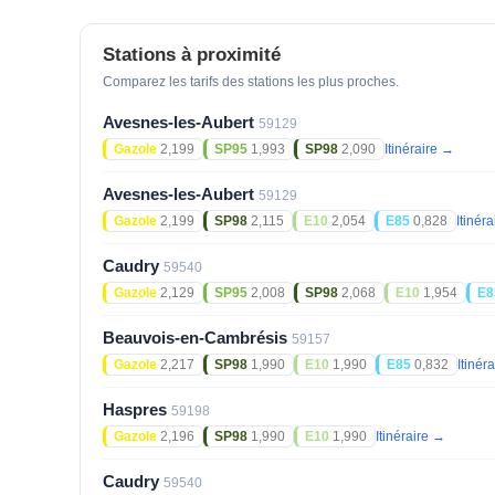
Stations à proximité
Comparez les tarifs des stations les plus proches.
Avesnes-les-Aubert
59129
Gazole
2,199
SP95
1,993
SP98
2,090
Itinéraire →
Avesnes-les-Aubert
59129
Gazole
2,199
SP98
2,115
E10
2,054
E85
0,828
Itinér
Caudry
59540
Gazole
2,129
SP95
2,008
SP98
2,068
E10
1,954
E8
Beauvois-en-Cambrésis
59157
Gazole
2,217
SP98
1,990
E10
1,990
E85
0,832
Itinér
Haspres
59198
Gazole
2,196
SP98
1,990
E10
1,990
Itinéraire →
Caudry
59540