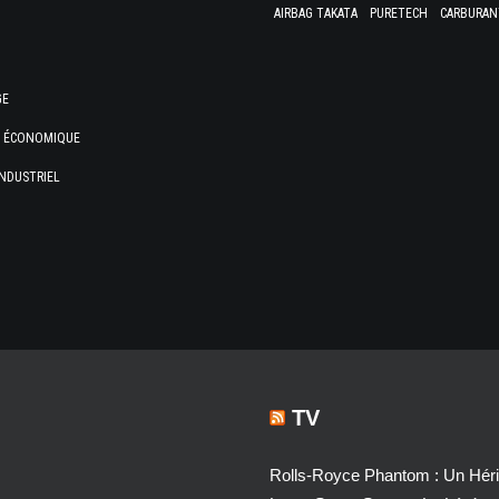
AIRBAG TAKATA
PURETECH
CARBURAN
GE
E ÉCONOMIQUE
NDUSTRIEL
TV
Rolls-Royce Phantom : Un Héri