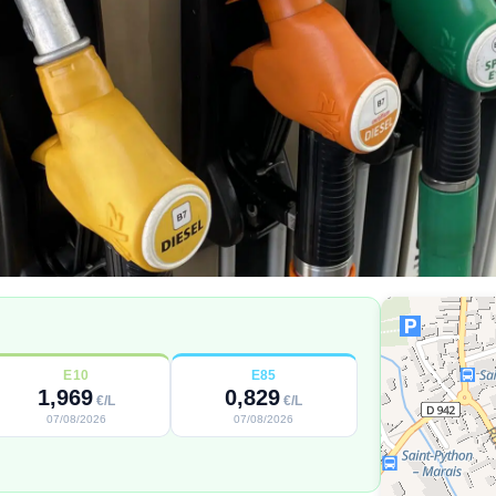
E10
E85
1,969
0,829
€/L
€/L
07/08/2026
07/08/2026